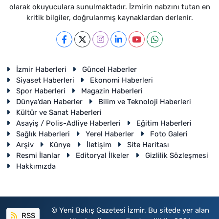
olarak okuyuculara sunulmaktadır. İzmirin nabzını tutan en
kritik bilgiler, doğrulanmış kaynaklardan derlenir.
İzmir Haberleri
Güncel Haberler
Siyaset Haberleri
Ekonomi Haberleri
Spor Haberleri
Magazin Haberleri
Dünya'dan Haberler
Bilim ve Teknoloji Haberleri
Kültür ve Sanat Haberleri
Asayiş / Polis-Adliye Haberleri
Eğitim Haberleri
Sağlık Haberleri
Yerel Haberler
Foto Galeri
Arşiv
Künye
İletişim
Site Haritası
Resmi İlanlar
Editoryal İlkeler
Gizlilik Sözleşmesi
Hakkımızda
© Yeni Bakış Gazetesi İzmir. Bu sitede yer alan
RSS