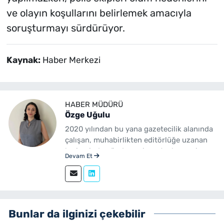
ve olayın koşullarını belirlemek amacıyla
soruşturmayı sürdürüyor.
Kaynak:
Haber Merkezi
HABER MÜDÜRÜ
Özge Uğulu
2020 yılından bu yana gazetecilik alanında
çalışan, muhabirlikten editörlüğe uzanan
kariyerinde gündem, siyaset, ekonomi,
Devam Et
yerel yönetimler ve özel haberler başta
olmak üzere birçok alanda içerik üreten bir
gazetecidir. Ege Üniversitesi İletişim
Fakültesi Gazetecilik mezunudur.
yenibakishaber.com'da Haber Müdürü
Bunlar da ilginizi çekebilir
olarak çalışmalarını sürdürmektedir.