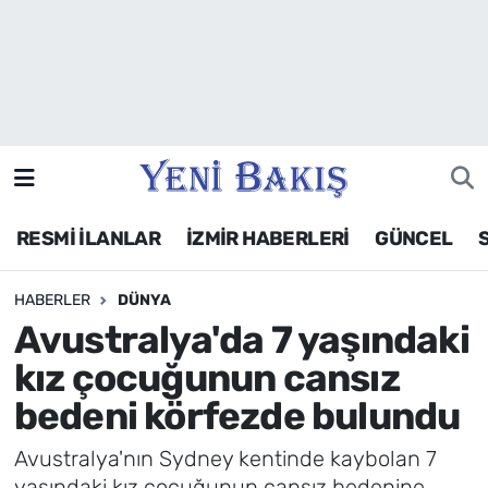
İzmir
Güncel
Ekonomi
RESMİ İLANLAR
İZMİR HABERLERİ
GÜNCEL
Siyaset
HABERLER
DÜNYA
Asayiş / Polis-Adliye
Avustralya'da 7 yaşındaki
Spor
kız çocuğunun cansız
bedeni körfezde bulundu
Magazin
Avustralya'nın Sydney kentinde kaybolan 7
Foto Galeri
yaşındaki kız çocuğunun cansız bedenine