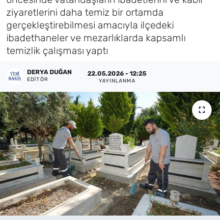
ziyaretlerini daha temiz bir ortamda
Künye
gerçekleştirebilmesi amacıyla ilçedeki
ibadethaneler ve mezarlıklarda kapsamlı
İletişim
temizlik çalışması yaptı
DERYA DUĞAN
22.05.2026 - 12:25
EDITÖR
YAYINLANMA