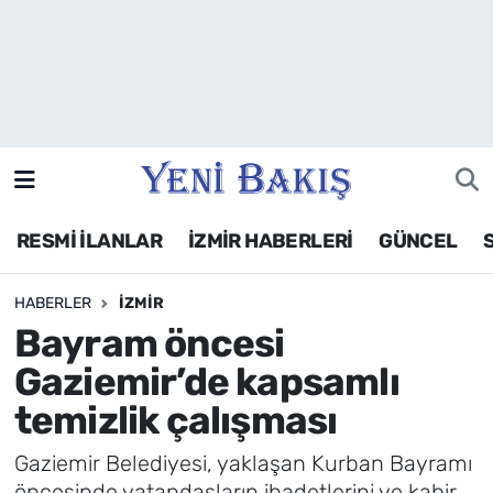
İzmir
Güncel
Ekonomi
RESMİ İLANLAR
İZMİR HABERLERİ
GÜNCEL
Siyaset
HABERLER
İZMIR
Asayiş / Polis-Adliye
Bayram öncesi
Spor
Gaziemir’de kapsamlı
temizlik çalışması
Magazin
Gaziemir Belediyesi, yaklaşan Kurban Bayramı
Foto Galeri
öncesinde vatandaşların ibadetlerini ve kabir