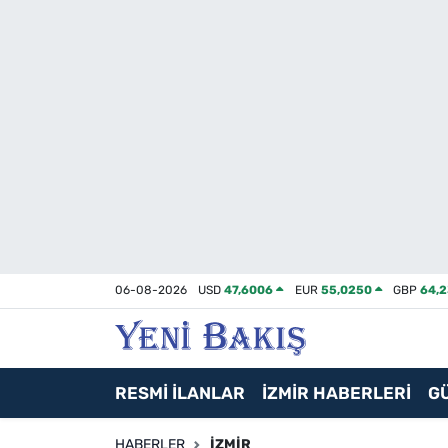
İzmir
Güncel
Ekonomi
Siyaset
Asayiş / Polis-Adliye
06-08-2026
USD
47,6006
EUR
55,0250
GBP
64,
Spor
Magazin
RESMİ İLANLAR
İZMİR HABERLERİ
G
Foto Galeri
HABERLER
İZMIR