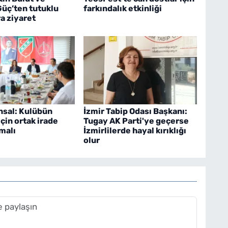
üç’ten tutuklu
farkındalık etkinliği
a ziyaret
nsal: Kulübün
İzmir Tabip Odası Başkanı:
çin ortak irade
Tugay AK Parti'ye geçerse
malı
İzmirlilerde hayal kırıklığı
olur