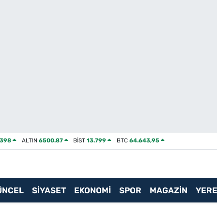
2398
ALTIN
6500.87
BİST
13.799
BTC
64.643,95
ÜNCEL
SİYASET
EKONOMİ
SPOR
MAGAZİN
YERE