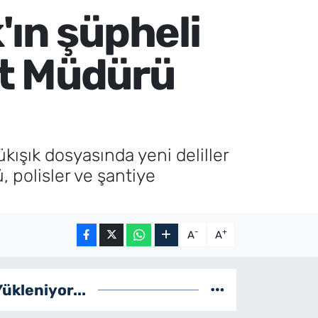
'ın şüpheli
et Müdürü
ışık dosyasında yeni deliller
 polisler ve şantiye
-
+
A
A
Yükleniyor...