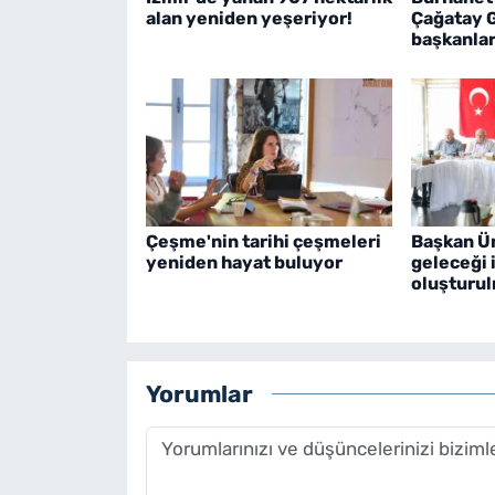
alan yeniden yeşeriyor!
Çağatay G
başkanlar
Çeşme'nin tarihi çeşmeleri
Başkan Ü
yeniden hayat buluyor
geleceği i
oluşturul
Yorumlar