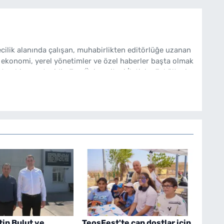
cilik alanında çalışan, muhabirlikten editörlüğe uzanan
 ekonomi, yerel yönetimler ve özel haberler başta olmak
ten bir gazetecidir. Ege Üniversitesi İletişim Fakültesi
bakishaber.com'da Haber Müdürü olarak çalışmalarını
in Bulut ve
TeosFest'te can dostlar için