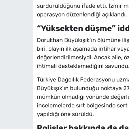
sürdürüldüğünü ifade etti. İzmir m
operasyon düzenlendiği açıklandı.
“Yüksekten düşme” iddi
Dorukhan Büyükışık’ın ölümüne ili
biri, olayın ilk aşamada intihar ve
değerlendirilmesiydi. Ancak aile, öze
ihtimali desteklemediğini savundu
Türkiye Dağcılık Federasyonu uzman
Büyükışık’ın bulunduğu noktaya 27
mümkün olmadığı yönünde değerlend
incelemelerde sırt bölgesinde sert b
yapıldığı öne sürüldü.
Polisler hakkında da da