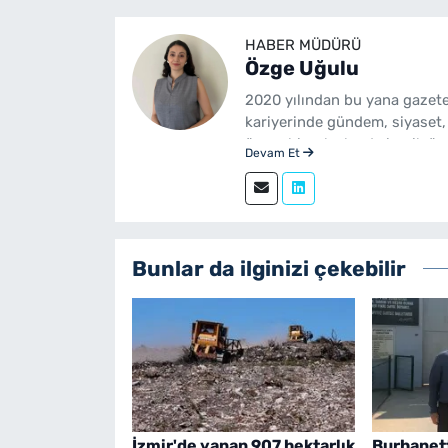
HABER MÜDÜRÜ
Özge Uğulu
2020 yılından bu yana gazete
kariyerinde gündem, siyaset,
üzere birçok alanda içerik üre
Devam Et
Gazetecilik mezunudur. yeni
sürdürmektedir.
Bunlar da ilginizi çekebilir
İzmir'de yanan 907 hektarlık
Burhanett