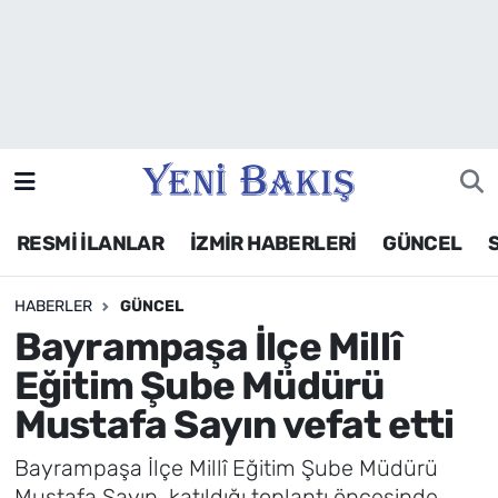
İzmir
Güncel
Ekonomi
RESMİ İLANLAR
İZMİR HABERLERİ
GÜNCEL
Siyaset
HABERLER
GÜNCEL
Asayiş / Polis-Adliye
Bayrampaşa İlçe Millî
Spor
Eğitim Şube Müdürü
Mustafa Sayın vefat etti
Magazin
Bayrampaşa İlçe Millî Eğitim Şube Müdürü
Foto Galeri
Mustafa Sayın, katıldığı toplantı öncesinde