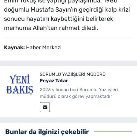
Emin Yokuş ise yaptığı paylaşımda, 1986
doğumlu Mustafa Sayın’ın geçirdiği kalp krizi
sonucu hayatını kaybettiğini belirterek
merhuma Allah’tan rahmet diledi.
Kaynak:
Haber Merkezi
SORUMLU YAZIIŞLERI MÜDÜRÜ
Feyaz Tatar
2023 yılından beri Sorumlu Yazıişleri
müdürü olarak görev yapmaktadır
Bunlar da ilginizi çekebilir