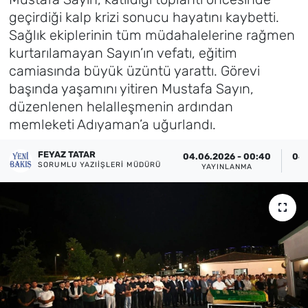
geçirdiği kalp krizi sonucu hayatını kaybetti.
Künye
Sağlık ekiplerinin tüm müdahalelerine rağmen
kurtarılamayan Sayın’ın vefatı, eğitim
İletişim
camiasında büyük üzüntü yarattı. Görevi
başında yaşamını yitiren Mustafa Sayın,
düzenlenen helalleşmenin ardından
memleketi Adıyaman’a uğurlandı.
FEYAZ TATAR
04.06.2026 - 00:40
04.
SORUMLU YAZIIŞLERI MÜDÜRÜ
YAYINLANMA