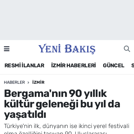
İzmir
Güncel
Ekonomi
RESMİ İLANLAR
İZMİR HABERLERİ
GÜNCEL
Siyaset
HABERLER
İZMIR
Asayiş / Polis-Adliye
Bergama'nın 90 yıllık
Spor
kültür geleneği bu yıl da
yaşatıldı
Magazin
Türkiye'nin ilk, dünyanın ise ikinci yerel festivali
Foto Galeri
olma özelliğini taşıyan 90. Uluslararası