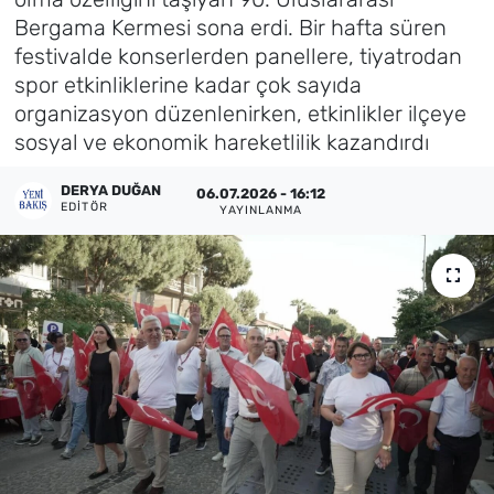
Bergama Kermesi sona erdi. Bir hafta süren
Künye
festivalde konserlerden panellere, tiyatrodan
spor etkinliklerine kadar çok sayıda
İletişim
organizasyon düzenlenirken, etkinlikler ilçeye
sosyal ve ekonomik hareketlilik kazandırdı
DERYA DUĞAN
06.07.2026 - 16:12
EDITÖR
YAYINLANMA