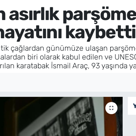
 asırlık parşöme
hayatını kaybetti
antik çağlardan günümüze ulaşan parşöm
lardan biri olarak kabul edilen ve UNE
ılan karatabak İsmail Araç, 93 yaşında ya