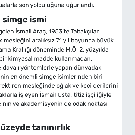
dualarla son yolculuğuna uğurlandı.
 simge ismi
len İsmail Araç, 1953'te Tabakçılar
ik mesleğini aralıksız 71 yıl boyunca büyük
ama Krallığı döneminde M.Ö. 2. yüzyılda
içbir kimyasal madde kullanmadan,
 dayalı yöntemlerle yapan dünyadaki
çenin en önemli simge isimlerinden biri
erektiren mesleğinde oğlak ve keçi derilerini
larla işleyen İsmail Usta, titiz işçiliğiyle
cının ve akademisyenin de odak noktası
düzeyde tanınırlık