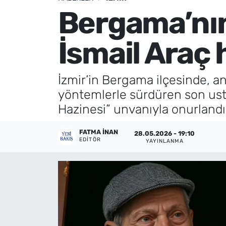
Bergama’nın
Künye
İsmail Araç 
İletişim
İzmir’in Bergama ilçesinde, 
yöntemlerle sürdüren son usta
Hazinesi” unvanıyla onurlandır
FATMA İNAN
28.05.2026 - 19:10
EDITÖR
YAYINLANMA