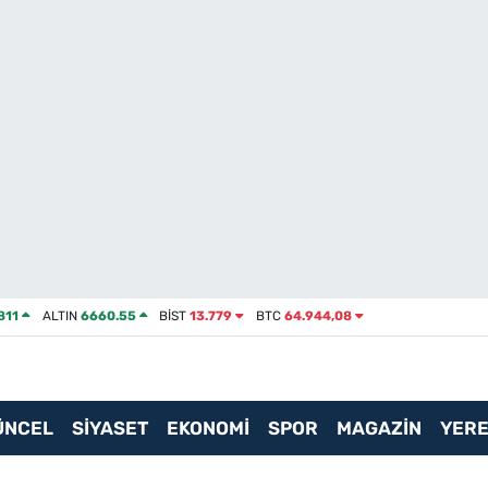
811
ALTIN
6660.55
BİST
13.779
BTC
64.944,08
ÜNCEL
SİYASET
EKONOMİ
SPOR
MAGAZİN
YERE