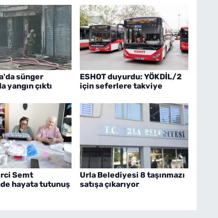
a'da sünger
ESHOT duyurdu: YÖKDİL/2
 yangın çıktı
için seferlere takviye
irci Semt
Urla Belediyesi 8 taşınmazı
nde hayata tutunuş
satışa çıkarıyor