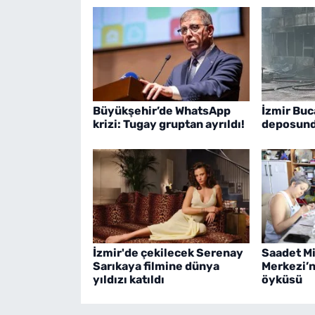
Büyükşehir’de WhatsApp
İzmir Buc
krizi: Tugay gruptan ayrıldı!
deposunda
İzmir'de çekilecek Serenay
Saadet M
Sarıkaya filmine dünya
Merkezi’
yıldızı katıldı
öyküsü