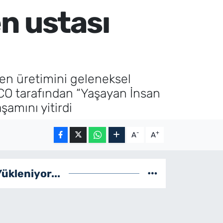
n ustası
en üretimini geleneksel
SCO tarafından “Yaşayan İnsan
şamını yitirdi
-
+
A
A
Yükleniyor...