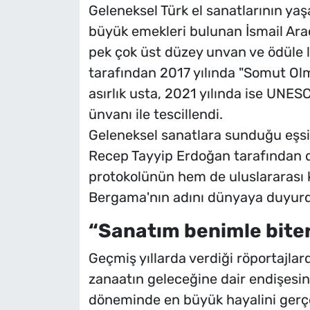
Geleneksel Türk el sanatlarının ya
büyük emekleri bulunan İsmail Araç
pek çok üst düzey unvan ve ödüle l
tarafından 2017 yılında "Somut Olma
asırlık usta, 2021 yılında ise UNE
ünvanı ile tescillendi.
Geleneksel sanatlara sunduğu eşsi
Recep Tayyip Erdoğan tarafından d
protokolünün hem de uluslararası k
Bergama'nın adını dünyaya duyur
“Sanatım benimle bite
Geçmiş yıllarda verdiği röportajla
zanaatın geleceğine dair endişesin
döneminde en büyük hayalini gerçe