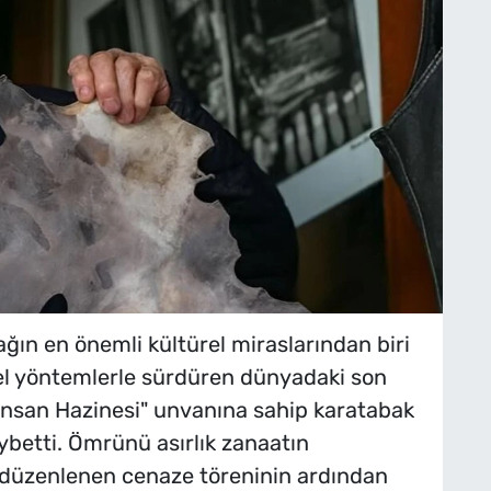
ağın en önemli kültürel miraslarından biri
el yöntemlerle sürdüren dünyadaki son
nsan Hazinesi" unvanına sahip karatabak
ybetti. Ömrünü asırlık zanaatın
 düzenlenen cenaze töreninin ardından