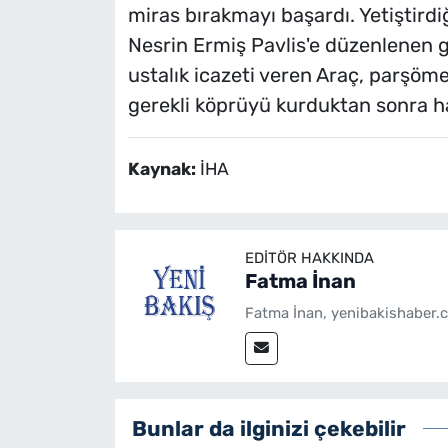
miras bırakmayı başardı. Yetiştird
Nesrin Ermiş Pavlis'e düzenlenen 
ustalık icazeti veren Araç, parşöme
gerekli köprüyü kurduktan sonra h
Kaynak:
İHA
EDITÖR HAKKINDA
Fatma İnan
Fatma İnan, yenibakishaber.c
Bunlar da ilginizi çekebilir