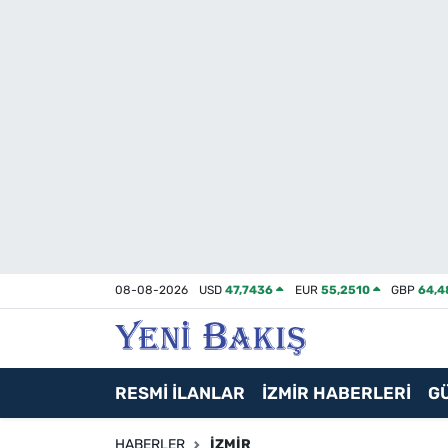
İzmir
Güncel
Ekonomi
Siyaset
Asayiş / Polis-Adliye
08-08-2026
USD
47,7436
EUR
55,2510
GBP
64,4
Spor
Magazin
RESMİ İLANLAR
İZMİR HABERLERİ
G
Foto Galeri
HABERLER
İZMIR