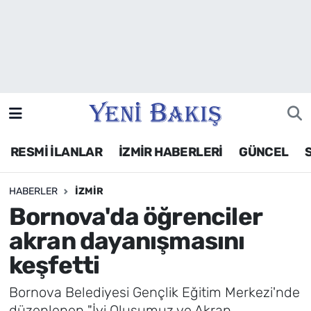
İzmir
Güncel
Ekonomi
RESMİ İLANLAR
İZMİR HABERLERİ
GÜNCEL
Siyaset
HABERLER
İZMIR
Asayiş / Polis-Adliye
Bornova'da öğrenciler
Spor
akran dayanışmasını
keşfetti
Magazin
Bornova Belediyesi Gençlik Eğitim Merkezi'nde
Foto Galeri
düzenlenen "İyi Oluşumuz ve Akran