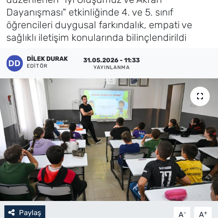
Dayanışması" etkinliğinde 4. ve 5. sınıf
Künye
öğrencileri duygusal farkındalık, empati ve
sağlıklı iletişim konularında bilinçlendirildi
İletişim
DILEK DURAK
31.05.2026 - 11:33
EDITÖR
YAYINLANMA
Paylaş
-
+
A
A