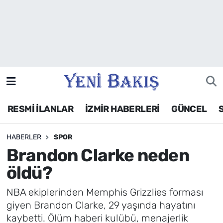
İzmir
Güncel
Ekonomi
RESMİ İLANLAR
İZMİR HABERLERİ
GÜNCEL
Siyaset
HABERLER
SPOR
Asayiş / Polis-Adliye
Brandon Clarke neden
Spor
öldü?
Magazin
NBA ekiplerinden Memphis Grizzlies forması
giyen Brandon Clarke, 29 yaşında hayatını
Foto Galeri
kaybetti. Ölüm haberi kulübü, menajerlik