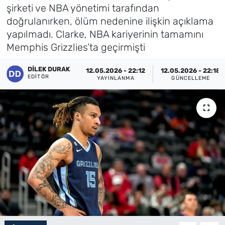
şirketi ve NBA yönetimi tarafından
Künye
doğrulanırken, ölüm nedenine ilişkin açıklama
yapılmadı. Clarke, NBA kariyerinin tamamını
İletişim
Memphis Grizzlies’ta geçirmişti
DILEK DURAK
12.05.2026 - 22:12
12.05.2026 - 22:18
EDITÖR
YAYINLANMA
GÜNCELLEME