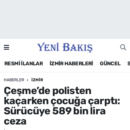
İzmir
Güncel
Ekonomi
RESMİ İLANLAR
İZMİR HABERLERİ
GÜNCEL
Siyaset
HABERLER
İZMIR
Asayiş / Polis-Adliye
Çeşme’de polisten
Spor
kaçarken çocuğa çarptı:
Sürücüye 589 bin lira
Magazin
ceza
Foto Galeri