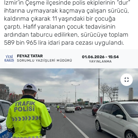
İzmir’in Çeşme ilçesinde polis ekiplerinin “dur”
ihtarına uymayarak kaçmaya çalışan sürücü,
Künye
kaldırıma çıkarak 11 yaşındaki bir çocuğa
çarptı. Hafif yaralanan çocuk tedavisinin
İletişim
ardından taburcu edilirken, sürücüye toplam
589 bin 965 lira idari para cezası uygulandı.
FEYAZ TATAR
01.06.2026 - 15:54
SORUMLU YAZIIŞLERI MÜDÜRÜ
YAYINLANMA