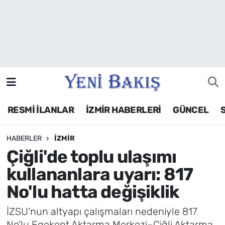
İzmir
Güncel
Ekonomi
RESMİ İLANLAR
İZMİR HABERLERİ
GÜNCEL
Siyaset
HABERLER
İZMIR
Asayiş / Polis-Adliye
Çiğli'de toplu ulaşımı
Spor
kullananlara uyarı: 817
No'lu hatta değişiklik
Magazin
İZSU'nun altyapı çalışmaları nedeniyle 817
Foto Galeri
No'lu Egekent Aktarma Merkezi–Çiğli Aktarma