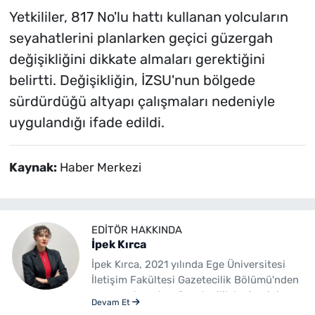
Yetkililer, 817 No'lu hattı kullanan yolcuların
seyahatlerini planlarken geçici güzergah
değişikliğini dikkate almaları gerektiğini
belirtti. Değişikliğin, İZSU'nun bölgede
sürdürdüğü altyapı çalışmaları nedeniyle
uygulandığı ifade edildi.
Kaynak:
Haber Merkezi
EDITÖR HAKKINDA
İpek Kırca
İpek Kırca, 2021 yılında Ege Üniversitesi
İletişim Fakültesi Gazetecilik Bölümü'nden
mezun olmuştur. Gazetecilik kariyerini
Devam Et
sürdüren Kırca, 2023 yılından bu yana