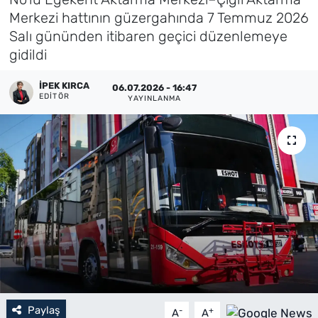
Merkezi hattının güzergahında 7 Temmuz 2026
Künye
Salı gününden itibaren geçici düzenlemeye
gidildi
İletişim
İPEK KIRCA
06.07.2026 - 16:47
EDITÖR
YAYINLANMA
Paylaş
-
+
A
A