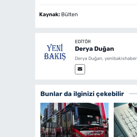
Kaynak:
Bülten
EDITÖR
Derya Duğan
Derya Duğan, yenibakishaber
Bunlar da ilginizi çekebilir