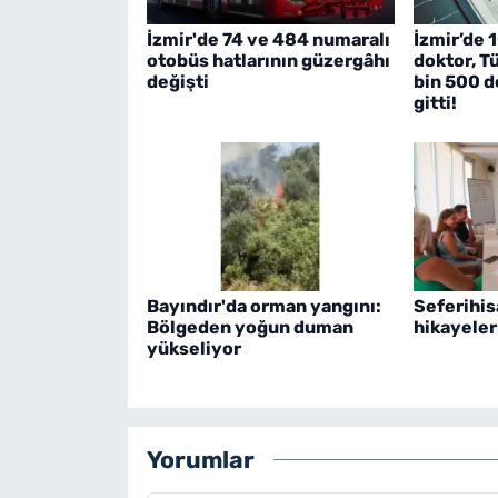
İzmir'de 74 ve 484 numaralı
İzmir’de 1
otobüs hatlarının güzergâhı
doktor, T
değişti
bin 500 d
gitti!
Bayındır'da orman yangını:
Seferihisa
Bölgeden yoğun duman
hikayeler
yükseliyor
Yorumlar