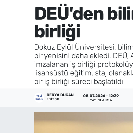
DEÜ'den bil
Künye
birliği
İletişim
Dokuz Eylül Üniversitesi, bilim
bir yenisini daha ekledi. DEÜ,
imzalanan iş birliği protokolüy
lisansüstü eğitim, staj olanakl
bir iş birliği süreci başlatıldı
DERYA DUĞAN
08.07.2026 - 12:39
EDITÖR
YAYINLANMA