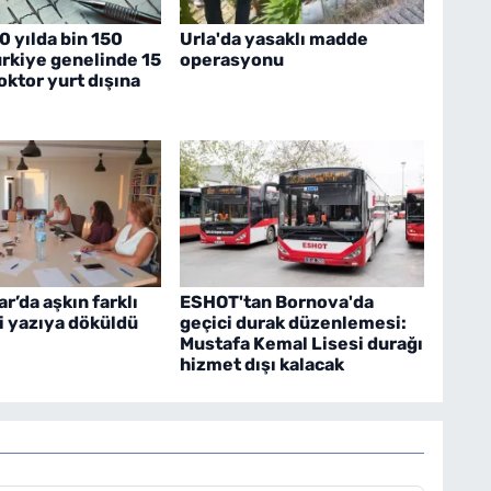
0 yılda bin 150
Urla'da yasaklı madde
ürkiye genelinde 15
operasyonu
oktor yurt dışına
r’da aşkın farklı
ESHOT'tan Bornova'da
i yazıya döküldü
geçici durak düzenlemesi:
Mustafa Kemal Lisesi durağı
hizmet dışı kalacak