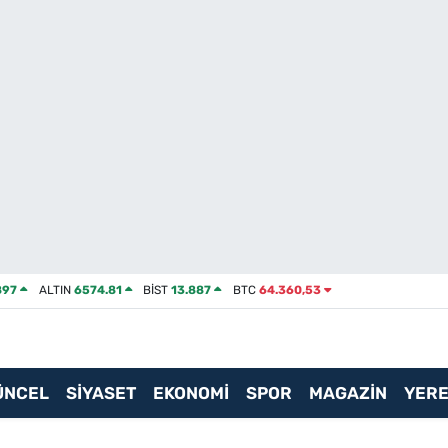
897
ALTIN
6574.81
BİST
13.887
BTC
64.360,53
ÜNCEL
SİYASET
EKONOMİ
SPOR
MAGAZİN
YERE