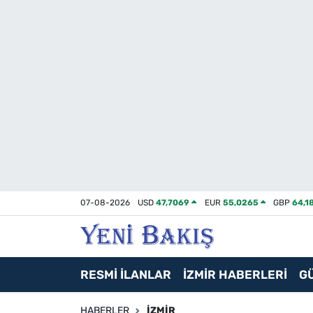
İzmir
Güncel
Ekonomi
Siyaset
Asayiş / Polis-Adliye
07-08-2026
USD
47,7069
EUR
55,0265
GBP
64,1
Spor
Magazin
RESMİ İLANLAR
İZMİR HABERLERİ
G
Foto Galeri
HABERLER
İZMIR