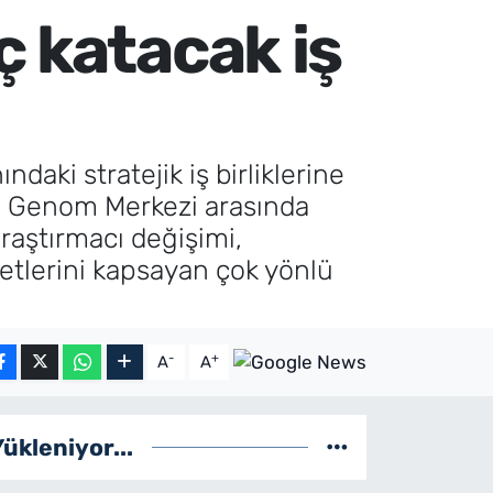
ç katacak iş
ndaki stratejik iş birliklerine
 ve Genom Merkezi arasında
araştırmacı değişimi,
iyetlerini kapsayan çok yönlü
-
+
A
A
Yükleniyor...