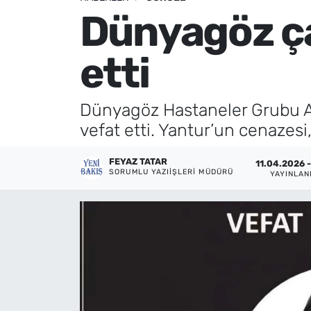
Dünyagöz ça
Künye
etti
İletişim
Dünyagöz Hastaneler Grubu Al
vefat etti. Yantur’un cenazes
FEYAZ TATAR
11.04.2026 -
SORUMLU YAZIIŞLERI MÜDÜRÜ
YAYINLA