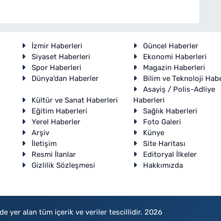
İzmir Haberleri
Güncel Haberler
Siyaset Haberleri
Ekonomi Haberleri
Spor Haberleri
Magazin Haberleri
Dünya'dan Haberler
Bilim ve Teknoloji Habe
Asayiş / Polis-Adliye
Kültür ve Sanat Haberleri
Haberleri
Eğitim Haberleri
Sağlık Haberleri
Yerel Haberler
Foto Galeri
Arşiv
Künye
İletişim
Site Haritası
Resmi İlanlar
Editoryal İlkeler
Gizlilik Sözleşmesi
Hakkımızda
e yer alan tüm içerik ve veriler tescillidir. 2026