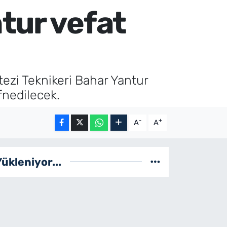
tur vefat
zi Teknikeri Bahar Yantur
fnedilecek.
-
+
A
A
Yükleniyor...