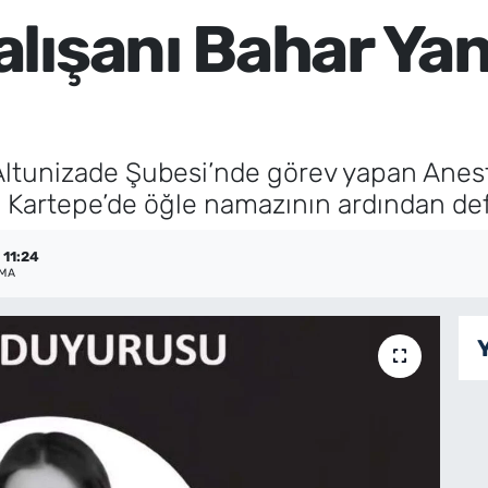
lışanı Bahar Yan
tunizade Şubesi’nde görev yapan Aneste
i, Kartepe’de öğle namazının ardından de
 11:24
NMA