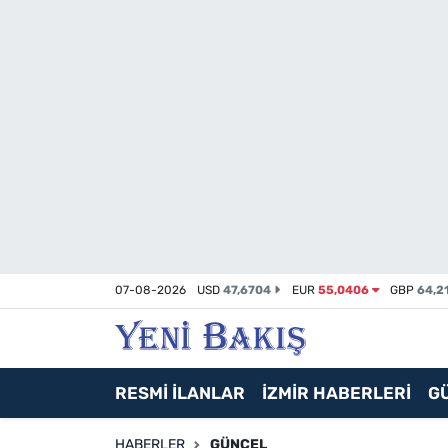
İzmir
Güncel
Ekonomi
Siyaset
Asayiş / Polis-Adliye
07-08-2026
USD
47,6704
EUR
55,0406
GBP
64,2
Spor
Magazin
RESMİ İLANLAR
İZMİR HABERLERİ
G
Foto Galeri
HABERLER
GÜNCEL