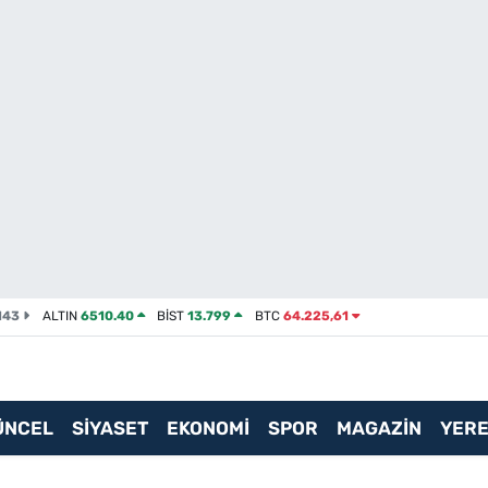
143
ALTIN
6510.40
BİST
13.799
BTC
64.225,61
ÜNCEL
SİYASET
EKONOMİ
SPOR
MAGAZİN
YERE