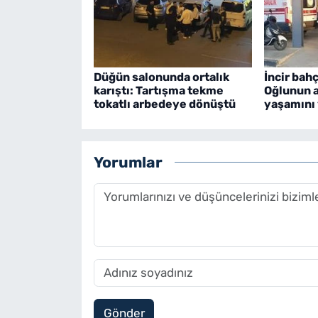
Düğün salonunda ortalık
İncir bah
karıştı: Tartışma tekme
Oğlunun a
tokatlı arbedeye dönüştü
yaşamını 
Yorumlar
Gönder