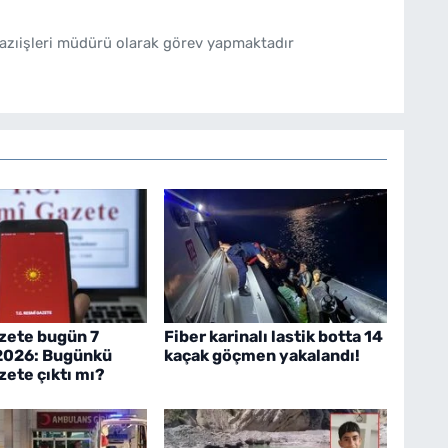
azıişleri müdürü olarak görev yapmaktadır
zete bugün 7
Fiber karinalı lastik botta 14
2026: Bugünkü
kaçak göçmen yakalandı!
ete çıktı mı?