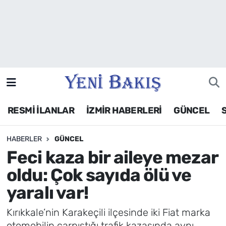
İzmir
Güncel
Ekonomi
RESMİ İLANLAR
İZMİR HABERLERİ
GÜNCEL
Siyaset
HABERLER
GÜNCEL
Asayiş / Polis-Adliye
Feci kaza bir aileye mezar
Spor
oldu: Çok sayıda ölü ve
yaralı var!
Magazin
Kırıkkale’nin Karakeçili ilçesinde iki Fiat marka
Foto Galeri
otomobilin çarpıştığı trafik kazasında aynı