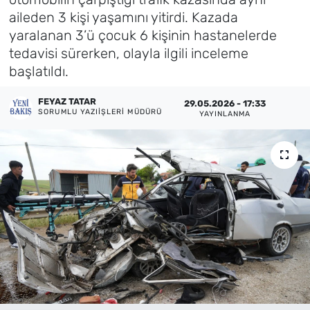
aileden 3 kişi yaşamını yitirdi. Kazada
Künye
yaralanan 3’ü çocuk 6 kişinin hastanelerde
tedavisi sürerken, olayla ilgili inceleme
İletişim
başlatıldı.
FEYAZ TATAR
29.05.2026 - 17:33
SORUMLU YAZIIŞLERI MÜDÜRÜ
YAYINLANMA