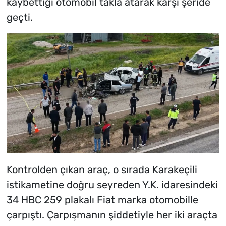
kaybettiği otomobil takla atarak karşı şeride
geçti.
Kontrolden çıkan araç, o sırada Karakeçili
istikametine doğru seyreden Y.K. idaresindeki
34 HBC 259 plakalı Fiat marka otomobille
çarpıştı. Çarpışmanın şiddetiyle her iki araçta