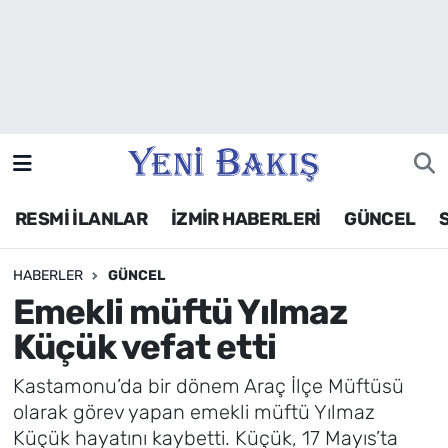
İzmir
Güncel
Ekonomi
RESMİ İLANLAR
İZMİR HABERLERİ
GÜNCEL
Siyaset
HABERLER
GÜNCEL
Asayiş / Polis-Adliye
Emekli müftü Yılmaz
Spor
Küçük vefat etti
Magazin
Kastamonu’da bir dönem Araç İlçe Müftüsü
olarak görev yapan emekli müftü Yılmaz
Foto Galeri
Küçük hayatını kaybetti. Küçük, 17 Mayıs’ta