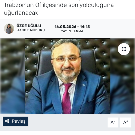
Trabzon’un Of ilçesinde son yolculuğuna
Künye
uğurlanacak
İletişim
ÖZGE UĞULU
16.05.2026 - 14:15
HABER MÜDÜRÜ
YAYINLANMA
Paylaş
-
+
A
A