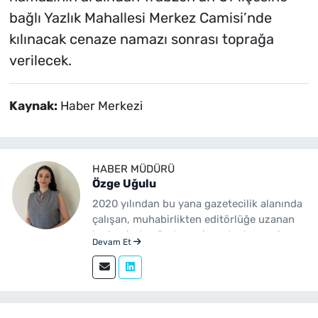
bağlı Yazlık Mahallesi Merkez Camisi’nde
kılınacak cenaze namazı sonrası toprağa
verilecek.
Kaynak:
Haber Merkezi
HABER MÜDÜRÜ
Özge Uğulu
2020 yılından bu yana gazetecilik alanında
çalışan, muhabirlikten editörlüğe uzanan
kariyerinde gündem, siyaset, ekonomi,
Devam Et
yerel yönetimler ve özel haberler başta
olmak üzere birçok alanda içerik üreten bir
gazetecidir. Ege Üniversitesi İletişim
Fakültesi Gazetecilik mezunudur.
yenibakishaber.com'da Haber Müdürü