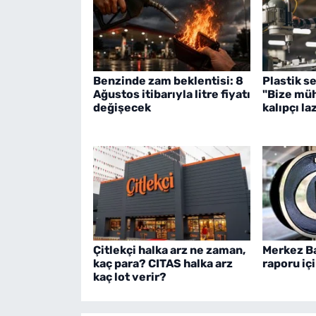
Benzinde zam beklentisi: 8
Plastik s
Ağustos itibarıyla litre fiyatı
"Bize müh
değişecek
kalıpçı la
Çitlekçi halka arz ne zaman,
Merkez B
kaç para? CITAS halka arz
raporu içi
kaç lot verir?