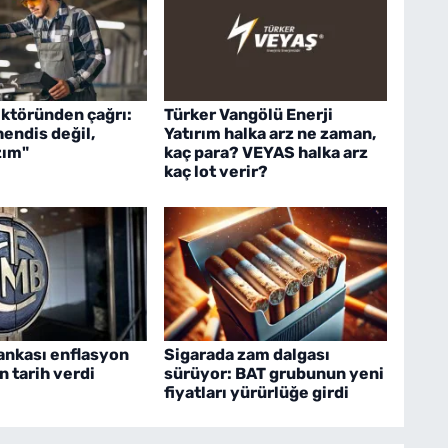
ektöründen çağrı:
Türker Vangölü Enerji
endis değil,
Yatırım halka arz ne zaman,
zım"
kaç para? VEYAS halka arz
kaç lot verir?
ankası enflasyon
Sigarada zam dalgası
n tarih verdi
sürüyor: BAT grubunun yeni
fiyatları yürürlüğe girdi