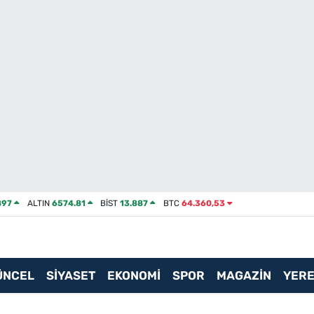
897
ALTIN
6574.81
BİST
13.887
BTC
64.360,53
ÜNCEL
SİYASET
EKONOMİ
SPOR
MAGAZİN
YERE