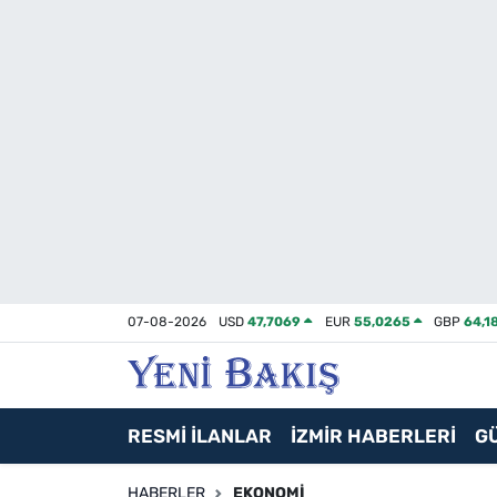
İzmir
Güncel
Ekonomi
Siyaset
Asayiş / Polis-Adliye
07-08-2026
USD
47,7069
EUR
55,0265
GBP
64,1
Spor
Magazin
RESMİ İLANLAR
İZMİR HABERLERİ
G
Foto Galeri
HABERLER
EKONOMI