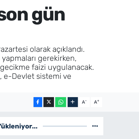
 son gün
azartesi olarak açıklandı.
de yapmaları gerekirken,
gecikme faizi uygulanacak.
, e-Devlet sistemi ve
-
+
A
A
Yükleniyor...