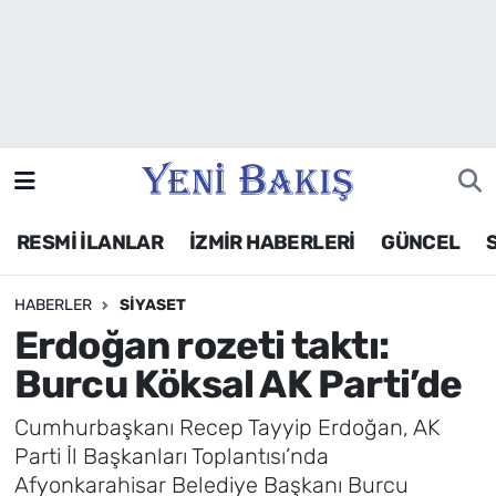
İzmir
Güncel
Ekonomi
RESMİ İLANLAR
İZMİR HABERLERİ
GÜNCEL
Siyaset
HABERLER
SIYASET
Asayiş / Polis-Adliye
Erdoğan rozeti taktı:
Spor
Burcu Köksal AK Parti’de
Magazin
Cumhurbaşkanı Recep Tayyip Erdoğan, AK
Parti İl Başkanları Toplantısı’nda
Foto Galeri
Afyonkarahisar Belediye Başkanı Burcu