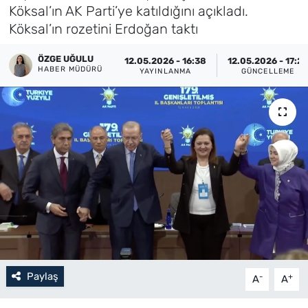
Köksal’ın AK Parti’ye katıldığını açıkladı.
Künye
Köksal’ın rozetini Erdoğan taktı
İletişim
ÖZGE UĞULU
12.05.2026 - 16:38
12.05.2026 - 17:26
HABER MÜDÜRÜ
YAYINLANMA
GÜNCELLEME
Paylaş
-
+
A
A