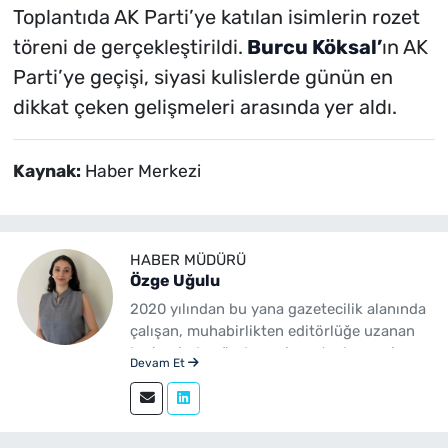
Toplantıda AK Parti’ye katılan isimlerin rozet
töreni de gerçekleştirildi.
Burcu Köksal’
ın AK
Parti’ye geçişi, siyasi kulislerde günün en
dikkat çeken gelişmeleri arasında yer aldı.
Kaynak:
Haber Merkezi
HABER MÜDÜRÜ
Özge Uğulu
2020 yılından bu yana gazetecilik alanında
çalışan, muhabirlikten editörlüğe uzanan
kariyerinde gündem, siyaset, ekonomi,
Devam Et
yerel yönetimler ve özel haberler başta
olmak üzere birçok alanda içerik üreten bir
gazetecidir. Ege Üniversitesi İletişim
Fakültesi Gazetecilik mezunudur.