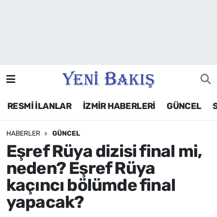
İzmir
Güncel
Ekonomi
RESMİ İLANLAR
İZMİR HABERLERİ
GÜNCEL
Siyaset
HABERLER
GÜNCEL
Asayiş / Polis-Adliye
Eşref Rüya dizisi final mi,
Spor
neden? Eşref Rüya
kaçıncı bölümde final
Magazin
yapacak?
Foto Galeri