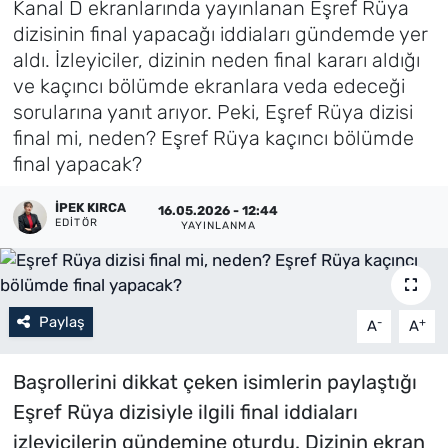
Kanal D ekranlarında yayınlanan Eşref Rüya
dizisinin final yapacağı iddiaları gündemde yer
Künye
aldı. İzleyiciler, dizinin neden final kararı aldığı
ve kaçıncı bölümde ekranlara veda edeceği
İletişim
sorularına yanıt arıyor. Peki, Eşref Rüya dizisi
final mi, neden? Eşref Rüya kaçıncı bölümde
final yapacak?
İPEK KIRCA
16.05.2026 - 12:44
EDITÖR
YAYINLANMA
Paylaş
-
+
A
A
Başrollerini dikkat çeken isimlerin paylaştığı
Eşref Rüya dizisiyle ilgili final iddiaları
izleyicilerin gündemine oturdu. Dizinin ekran