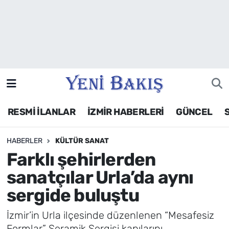
İzmir
Güncel
Ekonomi
RESMİ İLANLAR
İZMİR HABERLERİ
GÜNCEL
Siyaset
HABERLER
KÜLTÜR SANAT
Asayiş / Polis-Adliye
Farklı şehirlerden
Spor
sanatçılar Urla’da aynı
sergide buluştu
Magazin
İzmir’in Urla ilçesinde düzenlenen “Mesafesiz
Foto Galeri
Formlar” Seramik Sergisi kapılarını