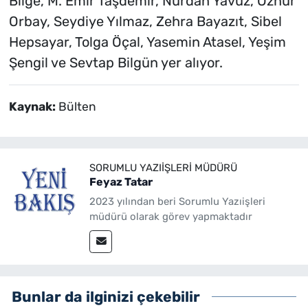
Bilge, M. Emir Taşdemir, Nurdan Yavuz, Öznur
Orbay, Seydiye Yılmaz, Zehra Bayazıt, Sibel
Hepsayar, Tolga Öçal, Yasemin Atasel, Yeşim
Şengil ve Sevtap Bilgün yer alıyor.
Kaynak:
Bülten
SORUMLU YAZIIŞLERI MÜDÜRÜ
Feyaz Tatar
2023 yılından beri Sorumlu Yazıişleri
müdürü olarak görev yapmaktadır
Bunlar da ilginizi çekebilir