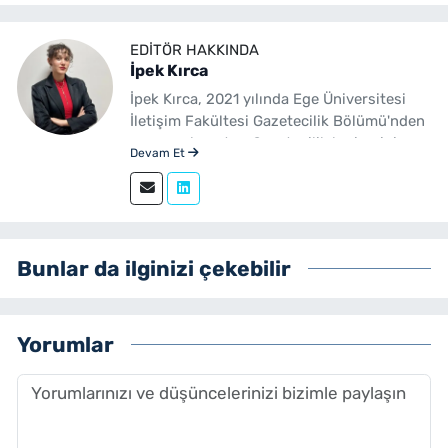
EDITÖR HAKKINDA
İpek Kırca
İpek Kırca, 2021 yılında Ege Üniversitesi
İletişim Fakültesi Gazetecilik Bölümü'nden
mezun olmuştur. Gazetecilik kariyerini
Devam Et
sürdüren Kırca, 2023 yılından bu yana
yenibakishaber.com bünyesinde muhabir
ve editör olarak görev yapmaktadır.
Bunlar da ilginizi çekebilir
Yorumlar