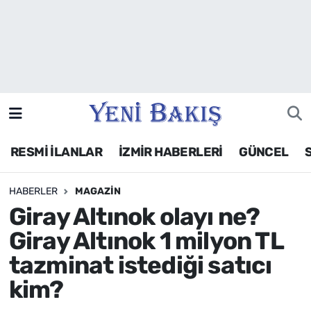
İzmir
Güncel
Ekonomi
RESMİ İLANLAR
İZMİR HABERLERİ
GÜNCEL
Siyaset
HABERLER
MAGAZIN
Asayiş / Polis-Adliye
Giray Altınok olayı ne?
Spor
Giray Altınok 1 milyon TL
tazminat istediği satıcı
Magazin
kim?
Foto Galeri