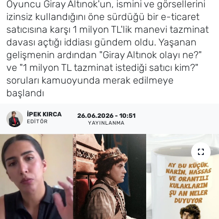
Oyuncu Giray Altınok'un, ismini ve görsellerini
izinsiz kullandığını öne sürdüğü bir e-ticaret
Künye
satıcısına karşı 1 milyon TL'lik manevi tazminat
davası açtığı iddiası gündem oldu. Yaşanan
İletişim
gelişmenin ardından "Giray Altınok olayı ne?"
ve "1 milyon TL tazminat istediği satıcı kim?"
soruları kamuoyunda merak edilmeye
başlandı
İPEK KIRCA
26.06.2026 - 10:51
EDITÖR
YAYINLANMA