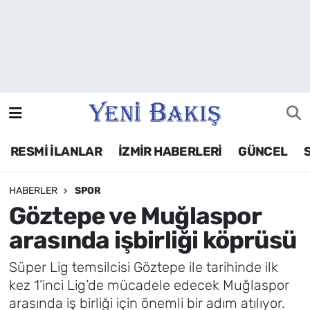
İzmir
Güncel
Ekonomi
RESMİ İLANLAR
İZMİR HABERLERİ
GÜNCEL
Siyaset
HABERLER
SPOR
Asayiş / Polis-Adliye
Göztepe ve Muğlaspor
Spor
arasında işbirliği köprüsü
Magazin
Süper Lig temsilcisi Göztepe ile tarihinde ilk
kez 1’inci Lig’de mücadele edecek Muğlaspor
Foto Galeri
arasında iş birliği için önemli bir adım atılıyor.