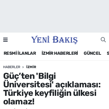
İzmir
Güncel
Ekonomi
RESMİ İLANLAR
İZMİR HABERLERİ
GÜNCEL
Siyaset
HABERLER
İZMIR
Asayiş / Polis-Adliye
Güç’ten 'Bilgi
Spor
Üniversitesi' açıklaması:
Türkiye keyfiliğin ülkesi
Magazin
olamaz!
Foto Galeri