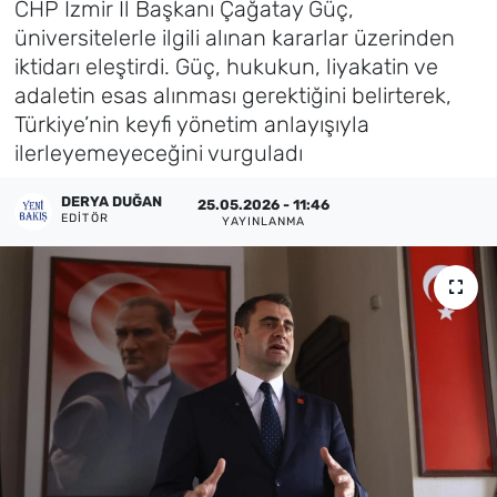
CHP İzmir İl Başkanı Çağatay Güç,
üniversitelerle ilgili alınan kararlar üzerinden
Künye
iktidarı eleştirdi. Güç, hukukun, liyakatin ve
adaletin esas alınması gerektiğini belirterek,
İletişim
Türkiye’nin keyfi yönetim anlayışıyla
ilerleyemeyeceğini vurguladı
DERYA DUĞAN
25.05.2026 - 11:46
EDITÖR
YAYINLANMA