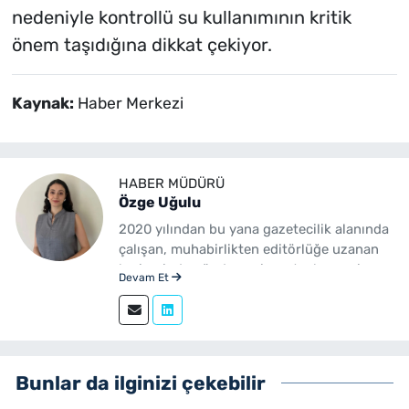
nedeniyle kontrollü su kullanımının kritik
önem taşıdığına dikkat çekiyor.
Kaynak:
Haber Merkezi
HABER MÜDÜRÜ
Özge Uğulu
2020 yılından bu yana gazetecilik alanında
çalışan, muhabirlikten editörlüğe uzanan
kariyerinde gündem, siyaset, ekonomi,
Devam Et
yerel yönetimler ve özel haberler başta
olmak üzere birçok alanda içerik üreten bir
gazetecidir. Ege Üniversitesi İletişim
Fakültesi Gazetecilik mezunudur.
yenibakishaber.com'da Haber Müdürü
Bunlar da ilginizi çekebilir
olarak çalışmalarını sürdürmektedir.