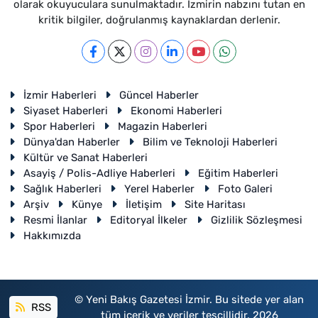
olarak okuyuculara sunulmaktadır. İzmirin nabzını tutan en
kritik bilgiler, doğrulanmış kaynaklardan derlenir.
İzmir Haberleri
Güncel Haberler
Siyaset Haberleri
Ekonomi Haberleri
Spor Haberleri
Magazin Haberleri
Dünya'dan Haberler
Bilim ve Teknoloji Haberleri
Kültür ve Sanat Haberleri
Asayiş / Polis-Adliye Haberleri
Eğitim Haberleri
Sağlık Haberleri
Yerel Haberler
Foto Galeri
Arşiv
Künye
İletişim
Site Haritası
Resmi İlanlar
Editoryal İlkeler
Gizlilik Sözleşmesi
Hakkımızda
© Yeni Bakış Gazetesi İzmir. Bu sitede yer alan
RSS
tüm içerik ve veriler tescillidir. 2026