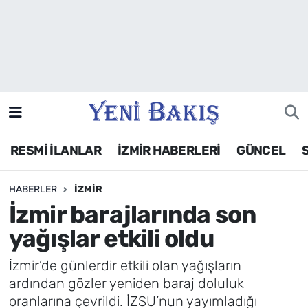
İzmir
Güncel
Ekonomi
RESMİ İLANLAR
İZMİR HABERLERİ
GÜNCEL
Siyaset
HABERLER
İZMIR
Asayiş / Polis-Adliye
İzmir barajlarında son
Spor
yağışlar etkili oldu
Magazin
İzmir’de günlerdir etkili olan yağışların
ardından gözler yeniden baraj doluluk
Foto Galeri
oranlarına çevrildi. İZSU’nun yayımladığı