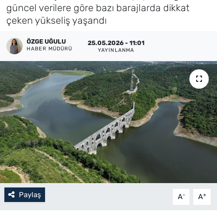
güncel verilere göre bazı barajlarda dikkat
Künye
çeken yükseliş yaşandı
İletişim
ÖZGE UĞULU
25.05.2026 - 11:01
HABER MÜDÜRÜ
YAYINLANMA
Paylaş
-
+
A
A