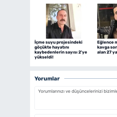
İçme suyu projesindeki
Eğlence 
göçükte hayatını
kavga so
kaybedenlerin sayısı 2'ye
alan 27 y
yükseldi!
Yorumlar