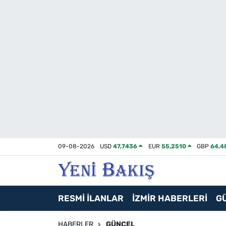
İzmir
Güncel
Ekonomi
Siyaset
Asayiş / Polis-Adliye
09-08-2026
USD
47,7436
EUR
55,2510
GBP
64,4
Spor
Magazin
RESMİ İLANLAR
İZMİR HABERLERİ
G
Foto Galeri
HABERLER
GÜNCEL