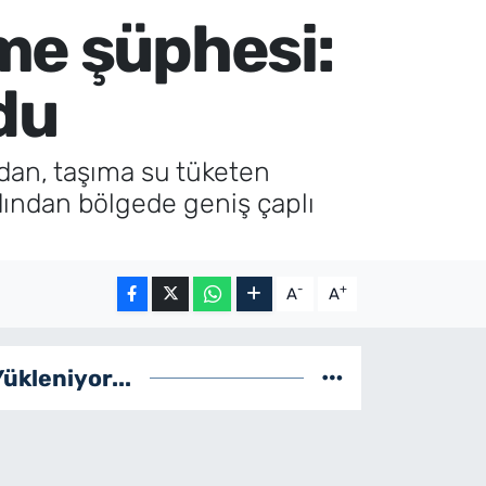
me şüphesi:
du
dan, taşıma su tüketen
dından bölgede geniş çaplı
-
+
A
A
Yükleniyor...