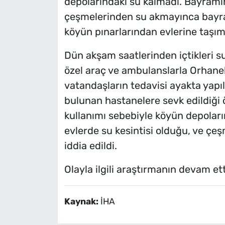
depolarındaki su kalmadı. Bayramın
çeşmelerinden su akmayınca bayra
köyün pınarlarından evlerine taşıma
Dün akşam saatlerinden içtikleri su
özel araç ve ambulanslarla Orhaneli
vatandaşların tedavisi ayakta yapıl
bulunan hastanelere sevk edildiği 
kullanımı sebebiyle köyün depoları
evlerde su kesintisi olduğu, ve çeşm
iddia edildi.
Olayla ilgili araştırmanın devam etti
Kaynak:
İHA