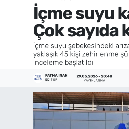
İçme suyu k
Künye
Çok sayıda k
İletişim
İçme suyu şebekesindeki arıza
yaklaşık 45 kişi zehirlenme ş
inceleme başlatıldı
FATMA İNAN
29.05.2026 - 20:48
EDITÖR
YAYINLANMA