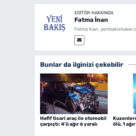
EDITÖR HAKKINDA
Fatma İnan
Fatma İnan, yenibakishaber.c
Bunlar da ilginizi çekebilir
Hafif ticari araç ile otomobil
Kuzenlere 
çarpıştı: 4’ü ağır 6 yaralı
ölü, 1 ağır