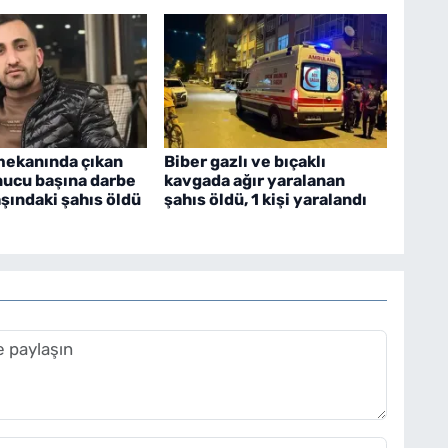
mekanında çıkan
Biber gazlı ve bıçaklı
nucu başına darbe
kavgada ağır yaralanan
aşındaki şahıs öldü
şahıs öldü, 1 kişi yaralandı