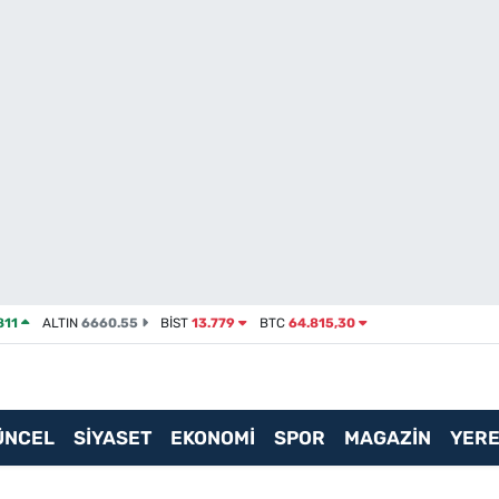
811
ALTIN
6660.55
BİST
13.779
BTC
64.815,30
ÜNCEL
SİYASET
EKONOMİ
SPOR
MAGAZİN
YERE