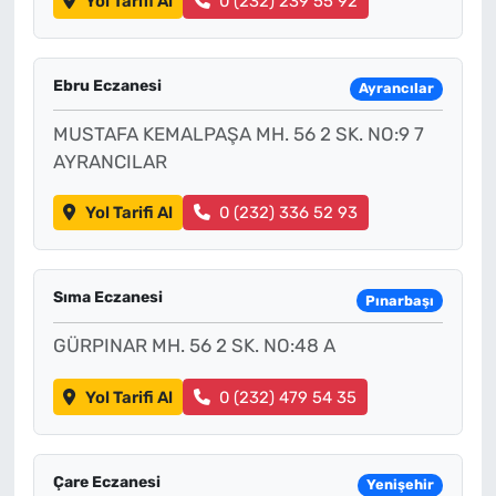
Yol Tarifi Al
0 (232) 239 55 92
Ebru Eczanesi
Ayrancılar
MUSTAFA KEMALPAŞA MH. 56 2 SK. NO:9 7
AYRANCILAR
Yol Tarifi Al
0 (232) 336 52 93
Sıma Eczanesi
Pınarbaşı
GÜRPINAR MH. 56 2 SK. NO:48 A
Yol Tarifi Al
0 (232) 479 54 35
Çare Eczanesi
Yenişehir