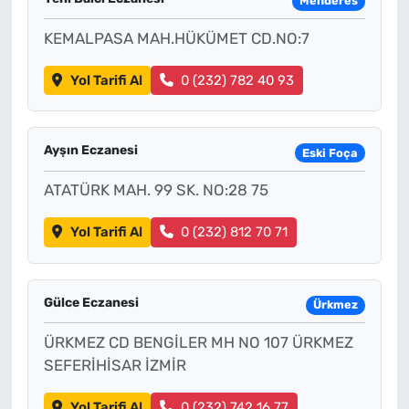
Menderes
KEMALPASA MAH.HÜKÜMET CD.NO:7
Yol Tarifi Al
0 (232) 782 40 93
Ayşın Eczanesi
Eski Foça
ATATÜRK MAH. 99 SK. NO:28 75
Yol Tarifi Al
0 (232) 812 70 71
Gülce Eczanesi
Ürkmez
ÜRKMEZ CD BENGİLER MH NO 107 ÜRKMEZ
SEFERİHİSAR İZMİR
Yol Tarifi Al
0 (232) 742 16 77