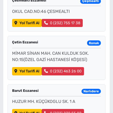
Çesmealtı Eczanesi
Çeşmealtı
OKUL CAD.NO:46 ÇESMEALTI
Yol Tarifi Al
0 (232) 755 17 38
Çetin Eczanesi
Konak
MİMAR SİNAN MAH. CAN KULDUK SOK.
NO:15(ÖZEL GAZİ HASTANESİ KÖŞESİ)
Yol Tarifi Al
0 (232) 463 26 00
Barut Eczanesi
Narlıdere
HUZUR MH. KÜÇÜKOGLU SK. 1 A