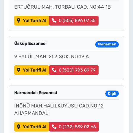
ERTUĞRUL MAH. TORBALI CAD. NO:44 1B
Yol Tarifi Al
0 (505) 896 07 35
Üsküp Eczanesi
Menemen
9 EYLÜL MAH. 253 SOK. NO:19 A
Yol Tarifi Al
0 (530) 993 89 79
Harmandalı Eczanesi
Çiğli
INÖNÜ MAH.HALILKUYUSU CAD.NO:12
AHARMANDALI
Yol Tarifi Al
0 (232) 839 02 66