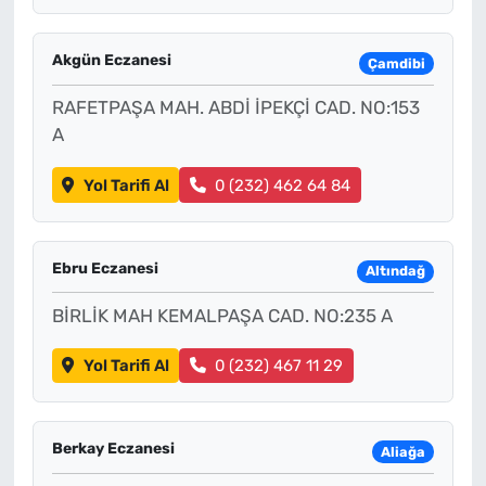
Akgün Eczanesi
Çamdibi
RAFETPAŞA MAH. ABDİ İPEKÇİ CAD. NO:153
A
Yol Tarifi Al
0 (232) 462 64 84
Ebru Eczanesi
Altındağ
BİRLİK MAH KEMALPAŞA CAD. NO:235 A
Yol Tarifi Al
0 (232) 467 11 29
Berkay Eczanesi
Aliağa