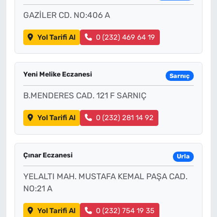
GAZİLER CD. NO:406 A
Yol Tarifi Al
0 (232) 469 64 19
Yeni Melike Eczanesi
Sarnıç
B.MENDERES CAD. 121 F SARNIÇ
Yol Tarifi Al
0 (232) 281 14 92
Çınar Eczanesi
Urla
YELALTI MAH. MUSTAFA KEMAL PAŞA CAD.
NO:21 A
Yol Tarifi Al
0 (232) 754 19 35