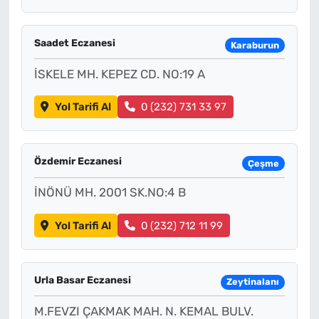
Saadet Eczanesi
Karaburun
İSKELE MH. KEPEZ CD. NO:19 A
Yol Tarifi Al
0 (232) 731 33 97
Özdemir Eczanesi
Çeşme
İNÖNÜ MH. 2001 SK.NO:4 B
Yol Tarifi Al
0 (232) 712 11 99
Urla Basar Eczanesi
Zeytinalanı
M.FEVZI ÇAKMAK MAH. N. KEMAL BULV.