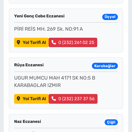
Yeni Genç Cebe Eczanesi
Üçyol
PİRİ REİS MH. 269 Sk. NO:91 A
Yol Tarifi Al
0 (232) 261 02 25
Rüya Eczanesi
Karabağlar
UGUR MUMCU MAH 4171 SK NO:5 B
KARABAGLAR IZMIR
Yol Tarifi Al
0 (232) 237 37 56
Naz Eczanesi
Çiğli