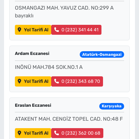
OSMANGAZI MAH. YAVUZ CAD. NO:299 A
bayraklı
Yol Tarifi Al
0 (232) 341 44 41
Ardam Eczanesi
Atatürk-Osmangazi
INÖNÜ MAH.784 SOK.NO.1 A
Yol Tarifi Al
0 (232) 343 68 70
Eraslan Eczanesi
Karşıyaka
ATAKENT MAH. CENGİZ TOPEL CAD. NO:48 F
Yol Tarifi Al
0 (232) 362 00 68