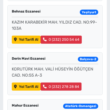
Behnaz Eczanesi
Yeşilyurt
KAZIM KARABEKİR MAH. YILDIZ CAD. NO:99-
103A
Yol Tarifi Al
0 (232) 250 54 64
Derin Mavi Eczanesi
Balçova-2
KORUTÜRK MAH. VALİ HÜSEYİN ÖĞÜTÇEN
CAD. NO:55 A-3
Yol Tarifi Al
0 (232) 278 28 84
Mahur Eczanesi
Atatürk-Osmangazi