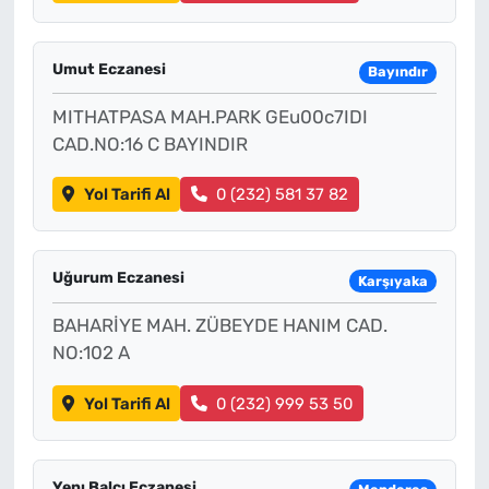
Umut Eczanesi
Bayındır
MITHATPASA MAH.PARK GEu00c7IDI
CAD.NO:16 C BAYINDIR
Yol Tarifi Al
0 (232) 581 37 82
Uğurum Eczanesi
Karşıyaka
BAHARİYE MAH. ZÜBEYDE HANIM CAD.
NO:102 A
Yol Tarifi Al
0 (232) 999 53 50
Yenı Balcı Eczanesi