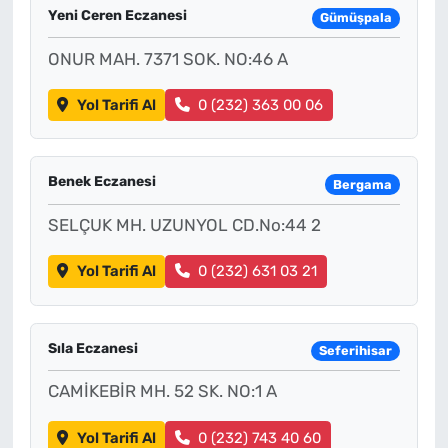
Yeni Ceren Eczanesi
Gümüşpala
ONUR MAH. 7371 SOK. NO:46 A
Yol Tarifi Al
0 (232) 363 00 06
Benek Eczanesi
Bergama
SELÇUK MH. UZUNYOL CD.No:44 2
Yol Tarifi Al
0 (232) 631 03 21
Sıla Eczanesi
Seferihisar
CAMİKEBİR MH. 52 SK. NO:1 A
Yol Tarifi Al
0 (232) 743 40 60