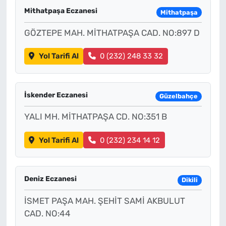
Mithatpaşa Eczanesi
Mithatpaşa
GÖZTEPE MAH. MİTHATPAŞA CAD. NO:897 D
Yol Tarifi Al
0 (232) 248 33 32
İskender Eczanesi
Güzelbahçe
YALI MH. MİTHATPAŞA CD. NO:351 B
Yol Tarifi Al
0 (232) 234 14 12
Deniz Eczanesi
Dikili
İSMET PAŞA MAH. ŞEHİT SAMİ AKBULUT
CAD. NO:44