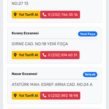
NO:27 13
Yol Tarifi Al
0 (232) 766 35 16
Kıvanç Eczanesi
Yeni Foça
GIRNE CAD. NO:18 YENİ FOÇA
Yol Tarifi Al
0 (232) 814 60 31
Nazar Eczanesi
Selçuk
ATATÜRK MAH. ESREF ARNA CAD. NO:24 A
Yol Tarifi Al
0 (232) 892 18 98