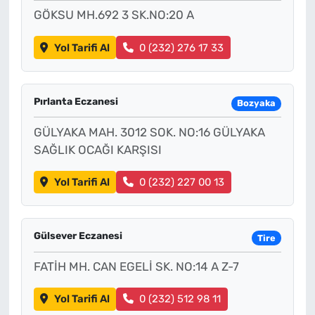
GÖKSU MH.692 3 SK.NO:20 A
Yol Tarifi Al
0 (232) 276 17 33
Pırlanta Eczanesi
Bozyaka
GÜLYAKA MAH. 3012 SOK. NO:16 GÜLYAKA
SAĞLIK OCAĞI KARŞISI
Yol Tarifi Al
0 (232) 227 00 13
Gülsever Eczanesi
Tire
FATİH MH. CAN EGELİ SK. NO:14 A Z-7
Yol Tarifi Al
0 (232) 512 98 11