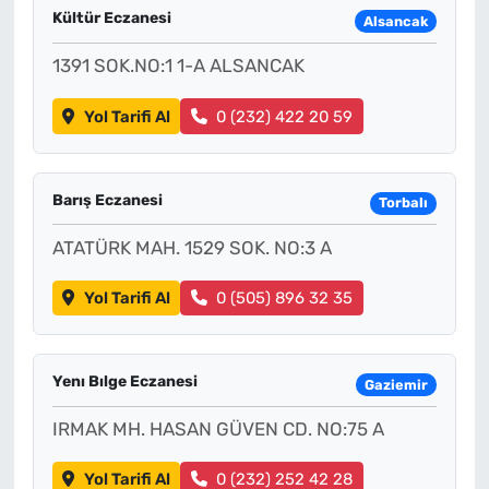
Kültür Eczanesi
Alsancak
1391 SOK.NO:1 1-A ALSANCAK
Yol Tarifi Al
0 (232) 422 20 59
Barış Eczanesi
Torbalı
ATATÜRK MAH. 1529 SOK. NO:3 A
Yol Tarifi Al
0 (505) 896 32 35
Yenı Bılge Eczanesi
Gaziemir
IRMAK MH. HASAN GÜVEN CD. NO:75 A
Yol Tarifi Al
0 (232) 252 42 28