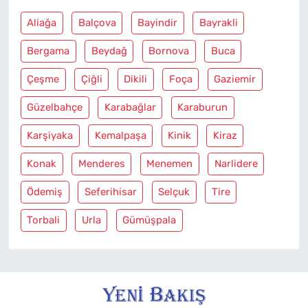
Aliağa
Balçova
Bayindir
Bayrakli
Bergama
Beydağ
Bornova
Buca
Çeşme
Çiğli
Dikili
Foça
Gaziemir
Güzelbahçe
Karabağlar
Karaburun
Karşiyaka
Kemalpaşa
Kinik
Kiraz
Konak
Menderes
Menemen
Narlidere
Ödemiş
Seferihisar
Selçuk
Tire
Torbali
Urla
Gümüşpala