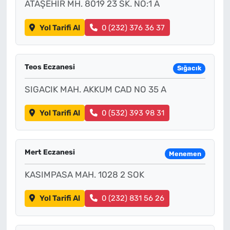
ATAŞEHİR MH. 8019 23 SK. NO:1 A
Yol Tarifi Al
0 (232) 376 36 37
Teos Eczanesi
Sığacık
SIGACIK MAH. AKKUM CAD NO 35 A
Yol Tarifi Al
0 (532) 393 98 31
Mert Eczanesi
Menemen
KASIMPASA MAH. 1028 2 SOK
Yol Tarifi Al
0 (232) 831 56 26