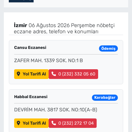
Künye
İzmir
06 Ağustos 2026 Perşembe nöbetçi
İletişim
eczane adres, telefon ve konumları
Cansu Eczanesi
Ödemiş
ZAFER MAH. 1339 SOK. NO:1 B
Yol Tarifi Al
0 (232) 332 05 60
Habbal Eczanesi
Karabağlar
DEVRİM MAH. 3817 SOK. NO:10(A-B)
Yol Tarifi Al
0 (232) 272 17 04