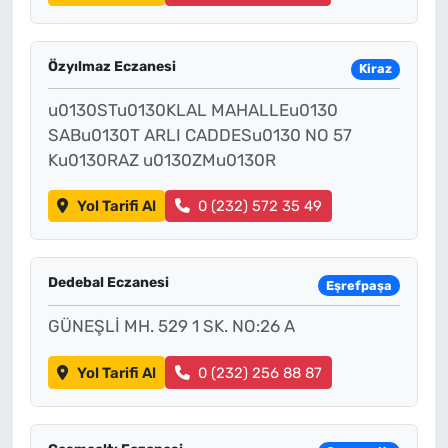
Özyılmaz Eczanesi
Kiraz
u0130STu0130KLAL MAHALLEu0130
SABu0130T ARLI CADDESu0130 NO 57
Ku0130RAZ u0130ZMu0130R
Yol Tarifi Al
0 (232) 572 35 49
Dedebal Eczanesi
Eşrefpaşa
GÜNEŞLİ MH. 529 1 SK. NO:26 A
Yol Tarifi Al
0 (232) 256 88 87