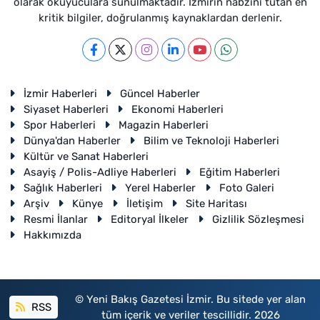
olarak okuyuculara sunulmaktadır. İzmirin nabzını tutan en
kritik bilgiler, doğrulanmış kaynaklardan derlenir.
İzmir Haberleri
Güncel Haberler
Siyaset Haberleri
Ekonomi Haberleri
Spor Haberleri
Magazin Haberleri
Dünya'dan Haberler
Bilim ve Teknoloji Haberleri
Kültür ve Sanat Haberleri
Asayiş / Polis-Adliye Haberleri
Eğitim Haberleri
Sağlık Haberleri
Yerel Haberler
Foto Galeri
Arşiv
Künye
İletişim
Site Haritası
Resmi İlanlar
Editoryal İlkeler
Gizlilik Sözleşmesi
Hakkımızda
© Yeni Bakış Gazetesi İzmir. Bu sitede yer alan
RSS
tüm içerik ve veriler tescillidir. 2026