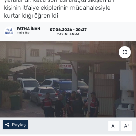
kişinin itfaiye ekiplerinin müdahalesiyle
Künye
kurtarıldığı öğrenildi
İletişim
FATMA İNAN
07.06.2026 - 20:27
EDITÖR
YAYINLANMA
Paylaş
-
+
A
A