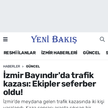
İzmir
Güncel
Ekonomi
RESMİ İLANLAR
İZMİR HABERLERİ
GÜNCEL
Siyaset
HABERLER
GÜNCEL
Asayiş / Polis-Adliye
İzmir Bayındır'da trafik
Spor
kazası: Ekipler seferber
oldu!
Magazin
İzmir’de meydana gelen trafik kazasında iki kişi
Foto Galeri
yaralandı. Kaza sonrası araçta sıkışan bir