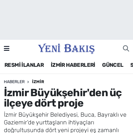
İzmir
Güncel
Ekonomi
RESMİ İLANLAR
İZMİR HABERLERİ
GÜNCEL
Siyaset
HABERLER
İZMIR
Asayiş / Polis-Adliye
İzmir Büyükşehir'den üç
Spor
ilçeye dört proje
Magazin
İzmir Büyükşehir Belediyesi, Buca, Bayraklı ve
Gaziemir’de yurttaşların ihtiyaçları
Foto Galeri
doğrultusunda dört yeni projeyi eş zamanlı