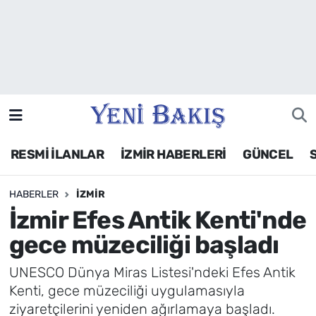
İzmir
Güncel
Ekonomi
RESMİ İLANLAR
İZMİR HABERLERİ
GÜNCEL
Siyaset
HABERLER
İZMIR
Asayiş / Polis-Adliye
İzmir Efes Antik Kenti'nde
Spor
gece müzeciliği başladı
Magazin
UNESCO Dünya Miras Listesi'ndeki Efes Antik
Kenti, gece müzeciliği uygulamasıyla
Foto Galeri
ziyaretçilerini yeniden ağırlamaya başladı.