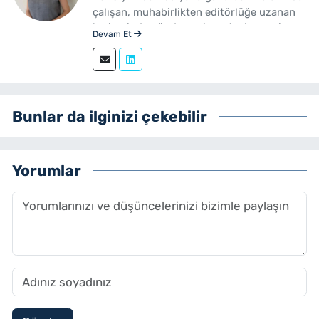
çalışan, muhabirlikten editörlüğe uzanan
kariyerinde gündem, siyaset, ekonomi,
Devam Et
yerel yönetimler ve özel haberler başta
olmak üzere birçok alanda içerik üreten bir
gazetecidir. Ege Üniversitesi İletişim
Fakültesi Gazetecilik mezunudur.
yenibakishaber.com'da Haber Müdürü
Bunlar da ilginizi çekebilir
olarak çalışmalarını sürdürmektedir.
Yorumlar