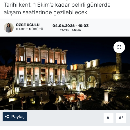
Tarihi kent, 1 Ekim'e kadar belirli günlerde
Künye
akşam saatlerinde gezilebilecek
İletişim
ÖZGE UĞULU
04.06.2026 - 10:03
HABER MÜDÜRÜ
YAYINLANMA
Paylaş
-
+
A
A