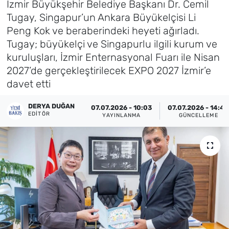
İzmir Büyükşehir Belediye Başkanı Dr. Cemil
Tugay, Singapur’un Ankara Büyükelçisi Li
Künye
Peng Kok ve beraberindeki heyeti ağırladı.
Tugay; büyükelçi ve Singapurlu ilgili kurum ve
İletişim
kuruluşları, İzmir Enternasyonal Fuarı ile Nisan
2027’de gerçekleştirilecek EXPO 2027 İzmir’e
davet etti
DERYA DUĞAN
07.07.2026 - 10:03
07.07.2026 - 14:4
EDITÖR
YAYINLANMA
GÜNCELLEME