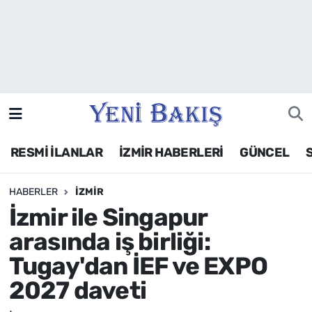
İzmir
Güncel
Ekonomi
RESMİ İLANLAR
İZMİR HABERLERİ
GÜNCEL
Siyaset
HABERLER
İZMIR
Asayiş / Polis-Adliye
İzmir ile Singapur
Spor
arasında iş birliği:
Tugay'dan İEF ve EXPO
Magazin
2027 daveti
Foto Galeri