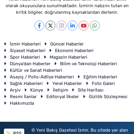
olarak okuyuculara sunulmaktadır. İzmirin nabzını tutan en
kritik bilgiler, doğrulanmış kaynaklardan derlenir.
İzmir Haberleri
Güncel Haberler
Siyaset Haberleri
Ekonomi Haberleri
Spor Haberleri
Magazin Haberleri
Dünya'dan Haberler
Bilim ve Teknoloji Haberleri
Kültür ve Sanat Haberleri
Asayiş / Polis-Adliye Haberleri
Eğitim Haberleri
Sağlık Haberleri
Yerel Haberler
Foto Galeri
Arşiv
Künye
İletişim
Site Haritası
Resmi İlanlar
Editoryal İlkeler
Gizlilik Sözleşmesi
Hakkımızda
© Yeni Bakış Gazetesi İzmir. Bu sitede yer alan
RSS