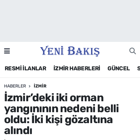
İzmir
Güncel
Ekonomi
RESMİ İLANLAR
İZMİR HABERLERİ
GÜNCEL
Siyaset
HABERLER
İZMIR
Asayiş / Polis-Adliye
İzmir’deki iki orman
Spor
yangınının nedeni belli
oldu: İki kişi gözaltına
Magazin
alındı
Foto Galeri