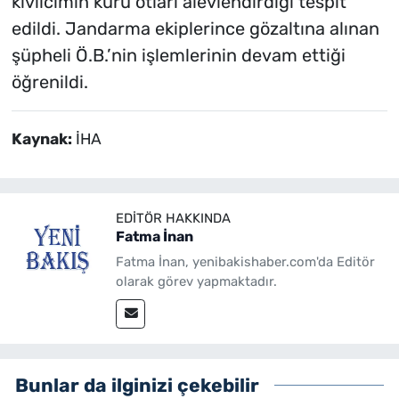
kıvılcımın kuru otları alevlendirdiği tespit
edildi. Jandarma ekiplerince gözaltına alınan
şüpheli Ö.B.’nin işlemlerinin devam ettiği
öğrenildi.
Kaynak:
İHA
EDITÖR HAKKINDA
Fatma İnan
Fatma İnan, yenibakishaber.com'da Editör
olarak görev yapmaktadır.
Bunlar da ilginizi çekebilir