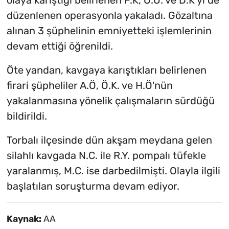
olaya karıştığı belirlenen F.K, O.Ö. ve D.K'yi de
düzenlenen operasyonla yakaladı. Gözaltına
alınan 3 şüphelinin emniyetteki işlemlerinin
devam ettiği öğrenildi.
Öte yandan, kavgaya karıştıkları belirlenen
firari şüpheliler A.Ö, Ö.K. ve H.Ö'nün
yakalanmasına yönelik çalışmaların sürdüğü
bildirildi.
Torbalı ilçesinde dün akşam meydana gelen
silahlı kavgada N.C. ile R.Y. pompalı tüfekle
yaralanmış, M.C. ise darbedilmişti. Olayla ilgili
başlatılan soruşturma devam ediyor.
Kaynak:
AA