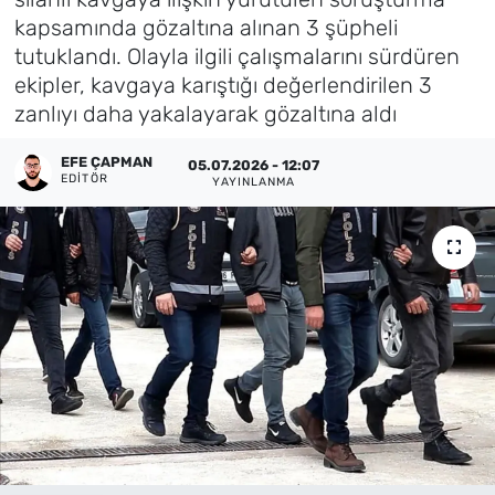
kapsamında gözaltına alınan 3 şüpheli
Künye
tutuklandı. Olayla ilgili çalışmalarını sürdüren
ekipler, kavgaya karıştığı değerlendirilen 3
İletişim
zanlıyı daha yakalayarak gözaltına aldı
EFE ÇAPMAN
05.07.2026 - 12:07
EDITÖR
YAYINLANMA