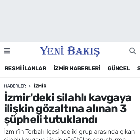
İzmir
Güncel
Ekonomi
RESMİ İLANLAR
İZMİR HABERLERİ
GÜNCEL
Siyaset
HABERLER
İZMIR
Asayiş / Polis-Adliye
İzmir'deki silahlı kavgaya
Spor
ilişkin gözaltına alınan 3
şüpheli tutuklandı
Magazin
İzmir’in Torbalı ilçesinde iki grup arasında çıkan
Foto Galeri
silahlı kavgaya ilişkin yürütülen soruşturma