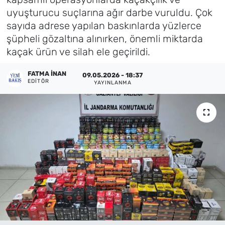
uyuşturucu suçlarına ağır darbe vuruldu. Çok
Künye
sayıda adrese yapılan baskınlarda yüzlerce
şüpheli gözaltına alınırken, önemli miktarda
İletişim
kaçak ürün ve silah ele geçirildi.
FATMA İNAN
09.05.2026 - 18:37
EDITÖR
YAYINLANMA