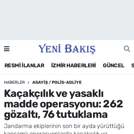
İzmir
Güncel
Ekonomi
RESMİ İLANLAR
İZMİR HABERLERİ
GÜNCEL
Siyaset
HABERLER
ASAYIŞ / POLIS-ADLIYE
Asayiş / Polis-Adliye
Kaçakçılık ve yasaklı
Spor
madde operasyonu: 262
gözaltı, 76 tutuklama
Magazin
Jandarma ekiplerinin son bir ayda yürüttüğü
Foto Galeri
kapsamlı operasyonlarda kaçakçılık ve