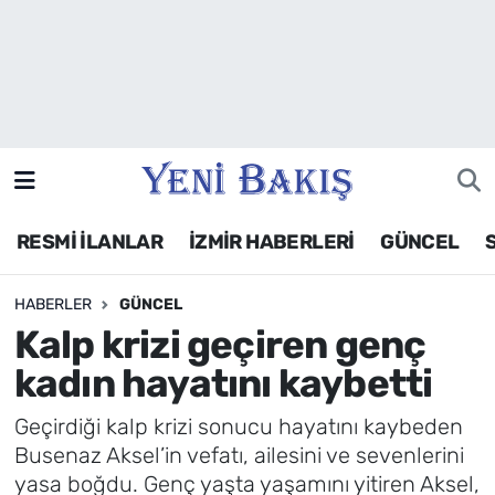
İzmir
Güncel
Ekonomi
RESMİ İLANLAR
İZMİR HABERLERİ
GÜNCEL
Siyaset
HABERLER
GÜNCEL
Asayiş / Polis-Adliye
Kalp krizi geçiren genç
Spor
kadın hayatını kaybetti
Magazin
Geçirdiği kalp krizi sonucu hayatını kaybeden
Busenaz Aksel’in vefatı, ailesini ve sevenlerini
Foto Galeri
yasa boğdu. Genç yaşta yaşamını yitiren Aksel,