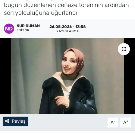
bugün düzenlenen cenaze töreninin ardından
Künye
son yolculuğuna uğurlandı
İletişim
NUR DUMAN
26.05.2026 - 13:58
EDITÖR
YAYINLANMA
Paylaş
-
+
A
A