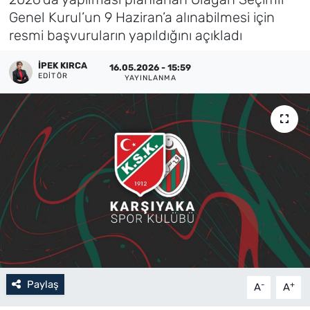
Genel Kurul’un 9 Haziran’a alınabilmesi için
Künye
resmi başvuruların yapıldığını açıkladı
İletişim
İPEK KIRCA
16.05.2026 - 15:59
EDITÖR
YAYINLANMA
Paylaş
-
+
A
A