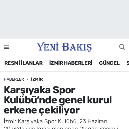
İzmir
Güncel
Ekonomi
RESMİ İLANLAR
İZMİR HABERLERİ
GÜNCEL
Siyaset
HABERLER
İZMIR
Asayiş / Polis-Adliye
Karşıyaka Spor
Spor
Kulübü’nde genel kurul
erkene çekiliyor
Magazin
İzmir Karşıyaka Spor Kulübü, 23 Haziran
Foto Galeri
2026’da yapılması planlanan Olağan Seçimli