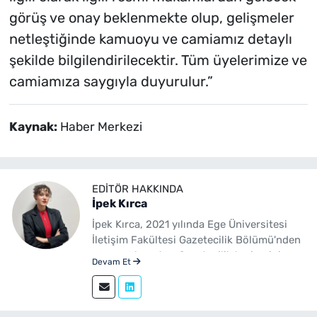
görüş ve onay beklenmekte olup, gelişmeler
netleştiğinde kamuoyu ve camiamız detaylı
şekilde bilgilendirilecektir. Tüm üyelerimize ve
camiamıza saygıyla duyurulur.”
Kaynak:
Haber Merkezi
EDITÖR HAKKINDA
İpek Kırca
İpek Kırca, 2021 yılında Ege Üniversitesi
İletişim Fakültesi Gazetecilik Bölümü'nden
mezun olmuştur. Gazetecilik kariyerini
Devam Et
sürdüren Kırca, 2023 yılından bu yana
yenibakishaber.com bünyesinde muhabir
ve editör olarak görev yapmaktadır.