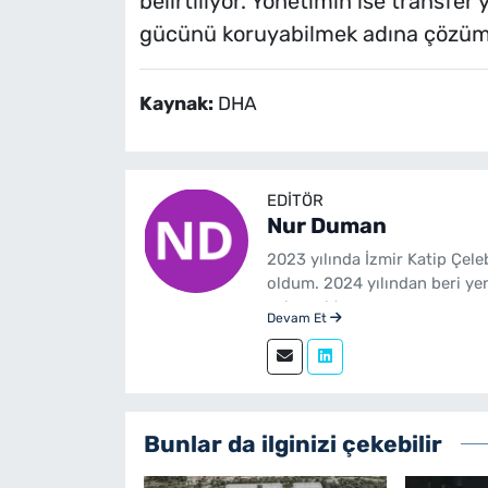
belirtiliyor. Yönetimin ise transfer
gücünü koruyabilmek adına çözüm a
Kaynak:
DHA
EDITÖR
Nur Duman
2023 yılında İzmir Katip Çel
oldum. 2024 yılından beri ye
çalışmaktayım.
Devam Et
Bunlar da ilginizi çekebilir