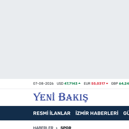
İzmir
Güncel
Ekonomi
Siyaset
Asayiş / Polis-Adliye
07-08-2026
USD
47,7143
EUR
55,0317
GBP
64,2
Spor
Magazin
RESMİ İLANLAR
İZMİR HABERLERİ
G
Foto Galeri
HABERLER
SPOR