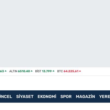
463
ALTIN
6510.40
BİST
13.799
BTC
64.225,61
ÜNCEL
SİYASET
EKONOMİ
SPOR
MAGAZİN
YERE