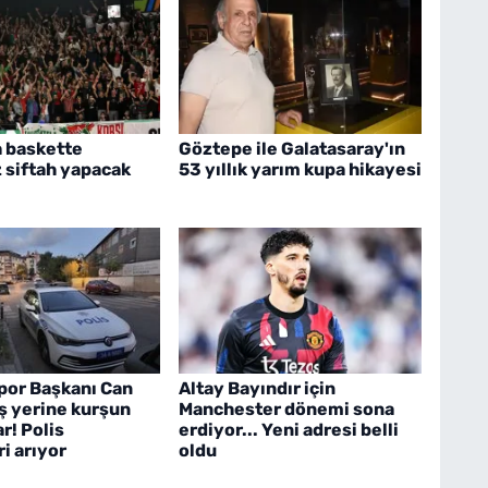
 baskette
Göztepe ile Galatasaray'ın
z siftah yapacak
53 yıllık yarım kupa hikayesi
por Başkanı Can
Altay Bayındır için
 iş yerine kurşun
Manchester dönemi sona
r! Polis
erdiyor... Yeni adresi belli
i arıyor
oldu