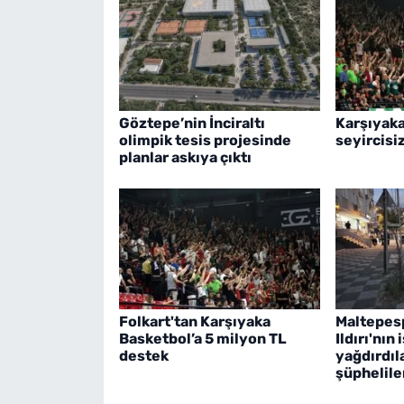
Göztepe’nin İnciraltı
Karşıyaka
olimpik tesis projesinde
seyircisi
planlar askıya çıktı
Folkart'tan Karşıyaka
Maltepes
Basketbol’a 5 milyon TL
Ildırı'nın
destek
yağdırdıla
şüpheliler