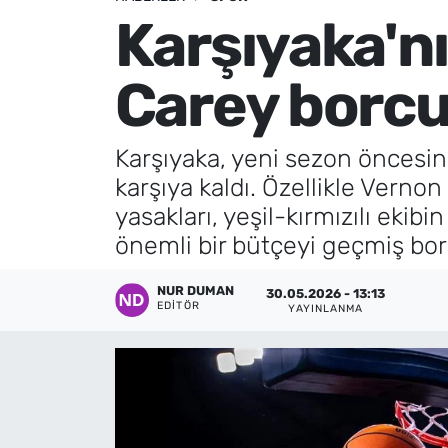
Karşıyaka'n
Künye
Carey borc
İletişim
Karşıyaka, yeni sezon öncesind
karşıya kaldı. Özellikle Verno
yasakları, yeşil-kırmızılı ek
önemli bir bütçeyi geçmiş bo
NUR DUMAN
30.05.2026 - 13:13
EDITÖR
YAYINLANMA