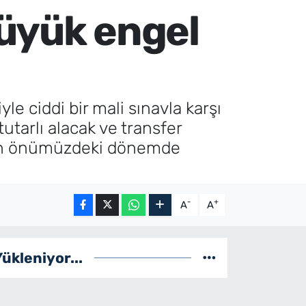
büyük engel
e ciddi bir mali sınavla karşı
utarlı alacak ve transfer
lübün önümüzdeki dönemde
-
+
A
A
Yükleniyor...