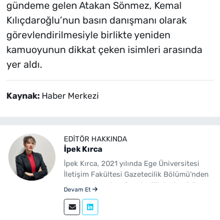
gündeme gelen Atakan Sönmez, Kemal
Kılıçdaroğlu’nun basın danışmanı olarak
görevlendirilmesiyle birlikte yeniden
kamuoyunun dikkat çeken isimleri arasında
yer aldı.
Kaynak:
Haber Merkezi
EDITÖR HAKKINDA
İpek Kırca
İpek Kırca, 2021 yılında Ege Üniversitesi
İletişim Fakültesi Gazetecilik Bölümü'nden
mezun olmuştur. Gazetecilik kariyerini
Devam Et
sürdüren Kırca, 2023 yılından bu yana
yenibakishaber.com bünyesinde muhabir
ve editör olarak görev yapmaktadır.