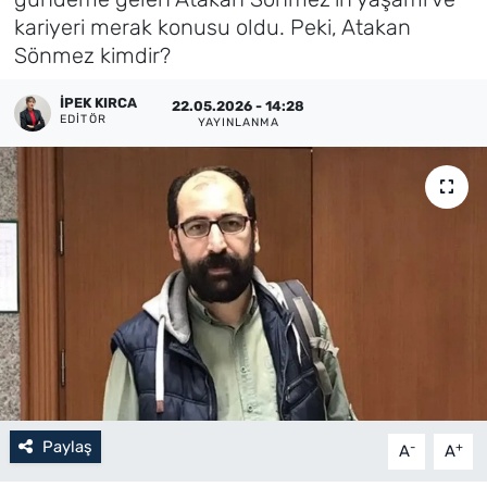
kariyeri merak konusu oldu. Peki, Atakan
Künye
Sönmez kimdir?
İletişim
İPEK KIRCA
22.05.2026 - 14:28
EDITÖR
YAYINLANMA
Paylaş
-
+
A
A