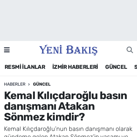
İzmir
Güncel
Ekonomi
RESMİ İLANLAR
İZMİR HABERLERİ
GÜNCEL
Siyaset
HABERLER
GÜNCEL
Asayiş / Polis-Adliye
Kemal Kılıçdaroğlu basın
Spor
danışmanı Atakan
Sönmez kimdir?
Magazin
Kemal Kılıçdaroğlu’nun basın danışmanı olarak
Foto Galeri
gündeme gelen Atakan Sönmez’in yaşamı ve