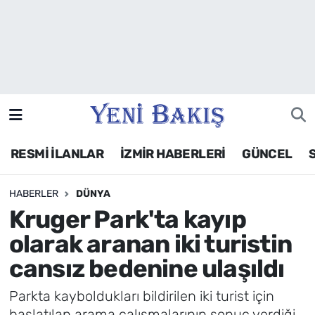
İzmir
Güncel
Ekonomi
RESMİ İLANLAR
İZMİR HABERLERİ
GÜNCEL
Siyaset
HABERLER
DÜNYA
Asayiş / Polis-Adliye
Kruger Park'ta kayıp
Spor
olarak aranan iki turistin
cansız bedenine ulaşıldı
Magazin
Parkta kayboldukları bildirilen iki turist için
Foto Galeri
başlatılan arama çalışmalarının sonuç verdiği