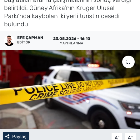
belirtildi. Güney Afrika’nın Kruger Ulusal
Künye
Parkı’nda kaybolan iki yerli turistin cesedi
bulundu
İletişim
EFE ÇAPMAN
23.05.2026 - 16:10
EDITÖR
YAYINLANMA
Paylaş
-
+
A
A