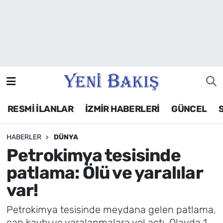
İzmir
Güncel
Ekonomi
RESMİ İLANLAR
İZMİR HABERLERİ
GÜNCEL
Siyaset
HABERLER
DÜNYA
Asayiş / Polis-Adliye
Petrokimya tesisinde
Spor
patlama: Ölü ve yaralılar
var!
Magazin
Petrokimya tesisinde meydana gelen patlama,
Foto Galeri
can kaybı ve yaralanmalara yol açtı. Olayda 1