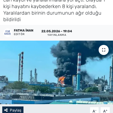
kişi hayatını kaybederken 8 kişi yaralandı.
Künye
Yaralılardan birinin durumunun ağır olduğu
bildirildi
İletişim
FATMA İNAN
22.05.2026 - 19:04
EDITÖR
YAYINLANMA
Paylaş
-
+
A
A