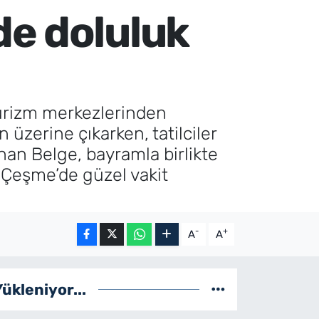
de doluluk
 turizm merkezlerinden
 üzerine çıkarken, tatilciler
rhan Belge, bayramla birlikte
e Çeşme’de güzel vakit
-
+
A
A
Yükleniyor...