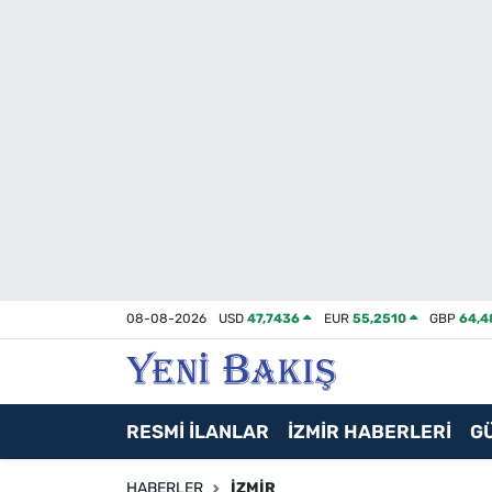
İzmir
Güncel
Ekonomi
Siyaset
Asayiş / Polis-Adliye
08-08-2026
USD
47,7436
EUR
55,2510
GBP
64,4
Spor
Magazin
RESMİ İLANLAR
İZMİR HABERLERİ
G
Foto Galeri
HABERLER
İZMIR