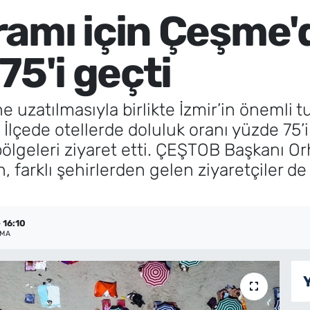
amı için Çeşme'
75'i geçti
e uzatılmasıyla birlikte İzmir’in önemli
İlçede otellerde doluluk oranı yüzde 75’in
k bölgeleri ziyaret etti. ÇEŞTOB Başkanı O
n, farklı şehirlerden gelen ziyaretçiler d
 16:10
NMA