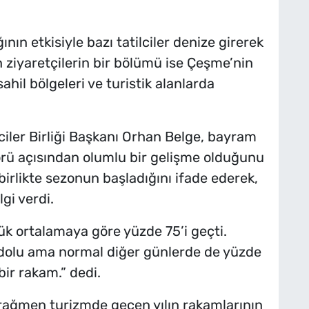
ın etkisiyle bazı tatilciler denize girerek
en ziyaretçilerin bir bölümü ise Çeşme’nin
sahil bölgeleri ve turistik alanlarda
ciler Birliği Başkanı Orhan Belge, bayram
törü açısından olumlu bir gelişme olduğunu
birlikte sezonun başladığını ifade ederek,
lgi verdi.
ük ortalamaya göre yüzde 75’i geçti.
e dolu ama normal diğer günlerde de yüzde
bir rakam.” dedi.
ağmen turizmde geçen yılın rakamlarının