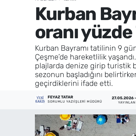
Kurban Bayr
Künye
oranı yüzde 
İletişim
Kurban Bayramı tatilinin 9 gün
Çeşme’de hareketlilik yaşandı. 
plajlarda denize girip turisti
sezonun başladığını belirtirke
geçirdiklerini ifade etti.
FEYAZ TATAR
27.05.2026 -
SORUMLU YAZIIŞLERI MÜDÜRÜ
YAYINLA