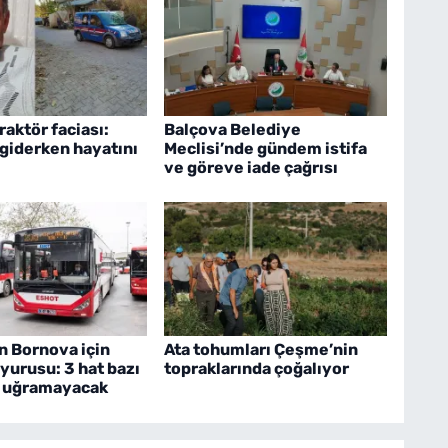
raktör faciası:
Balçova Belediye
 giderken hayatını
Meclisi’nde gündem istifa
ve göreve iade çağrısı
 Bornova için
Ata tohumları Çeşme’nin
yurusu: 3 hat bazı
topraklarında çoğalıyor
a uğramayacak