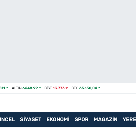
811
ALTIN
6648.99
BİST
13.773
BTC
65.130,04
ÜNCEL
SİYASET
EKONOMİ
SPOR
MAGAZİN
YERE