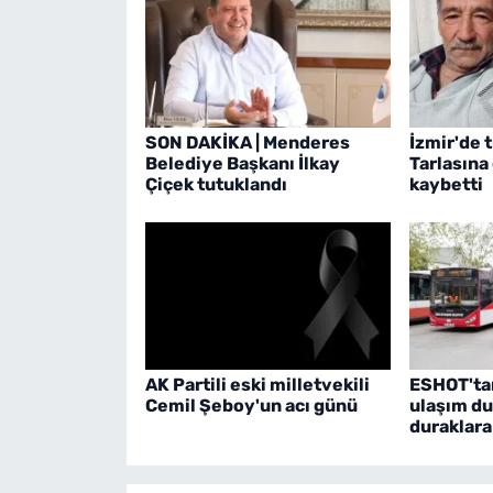
SON DAKİKA | Menderes
İzmir'de t
Belediye Başkanı İlkay
Tarlasına
Çiçek tutuklandı
kaybetti
AK Partili eski milletvekili
ESHOT'tan
Cemil Şeboy'un acı günü
ulaşım du
duraklar