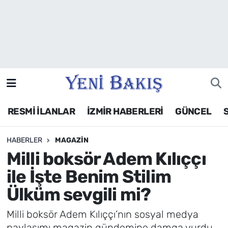
İzmir
Güncel
Ekonomi
RESMİ İLANLAR
İZMİR HABERLERİ
GÜNCEL
Siyaset
HABERLER
MAGAZIN
Asayiş / Polis-Adliye
Milli boksör Adem Kılıççı
Spor
ile İşte Benim Stilim
Ülküm sevgili mi?
Magazin
Milli boksör Adem Kılıççı’nın sosyal medya
Foto Galeri
paylaşımı magazin gündemine damga vurdu.