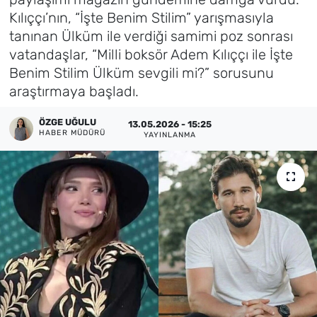
Kılıççı’nın, “İşte Benim Stilim” yarışmasıyla
Künye
tanınan Ülküm ile verdiği samimi poz sonrası
vatandaşlar, “Milli boksör Adem Kılıççı ile İşte
İletişim
Benim Stilim Ülküm sevgili mi?” sorusunu
araştırmaya başladı.
ÖZGE UĞULU
13.05.2026 - 15:25
HABER MÜDÜRÜ
YAYINLANMA