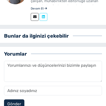
çalışan, muhabirlikten editörlüğe uzanan
kariyerinde gündem, siyaset, ekonomi,
Devam Et
yerel yönetimler ve özel haberler başta
olmak üzere birçok alanda içerik üreten bir
gazetecidir. Ege Üniversitesi İletişim
Fakültesi Gazetecilik mezunudur.
yenibakishaber.com'da Haber Müdürü
Bunlar da ilginizi çekebilir
olarak çalışmalarını sürdürmektedir.
Yorumlar
Gönder