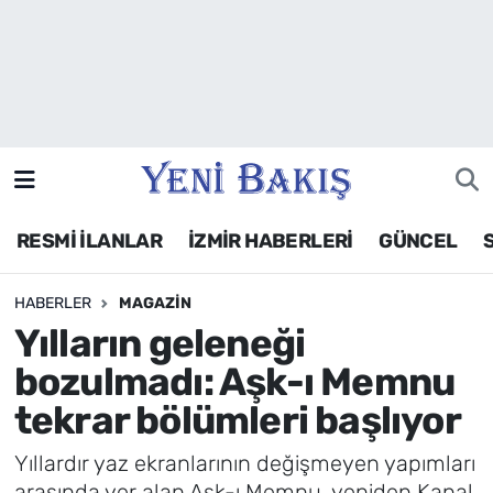
İzmir
Güncel
Ekonomi
RESMİ İLANLAR
İZMİR HABERLERİ
GÜNCEL
Siyaset
HABERLER
MAGAZIN
Asayiş / Polis-Adliye
Yılların geleneği
Spor
bozulmadı: Aşk-ı Memnu
tekrar bölümleri başlıyor
Magazin
Yıllardır yaz ekranlarının değişmeyen yapımları
Foto Galeri
arasında yer alan Aşk-ı Memnu, yeniden Kanal