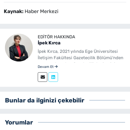
Kaynak:
Haber Merkezi
EDITÖR HAKKINDA
İpek Kırca
İpek Kırca, 2021 yılında Ege Üniversitesi
İletişim Fakültesi Gazetecilik Bölümü'nden
mezun olmuştur. Gazetecilik kariyerini
Devam Et
sürdüren Kırca, 2023 yılından bu yana
yenibakishaber.com bünyesinde muhabir
ve editör olarak görev yapmaktadır.
Bunlar da ilginizi çekebilir
Yorumlar