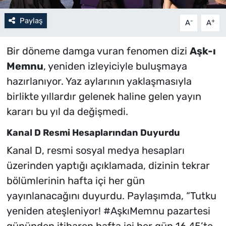
Paylaş
-
+
A
A
Bir döneme damga vuran fenomen dizi
Aşk-ı
Memnu
, yeniden izleyiciyle buluşmaya
hazırlanıyor. Yaz aylarının yaklaşmasıyla
birlikte yıllardır gelenek haline gelen yayın
kararı bu yıl da değişmedi.
Kanal D Resmi Hesaplarından Duyurdu
Kanal D, resmi sosyal medya hesapları
üzerinden yaptığı açıklamada, dizinin tekrar
bölümlerinin hafta içi her gün
yayınlanacağını duyurdu. Paylaşımda, “Tutku
yeniden ateşleniyor! #AşkıMemnu pazartesi
gününden itibaren hafta içi her gün 16.45’te