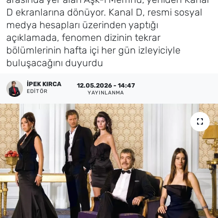
D ekranlarına dönüyor. Kanal D, resmi sosyal
Künye
medya hesapları üzerinden yaptığı
açıklamada, fenomen dizinin tekrar
İletişim
bölümlerinin hafta içi her gün izleyiciyle
buluşacağını duyurdu
İPEK KIRCA
12.05.2026 - 14:47
EDITÖR
YAYINLANMA