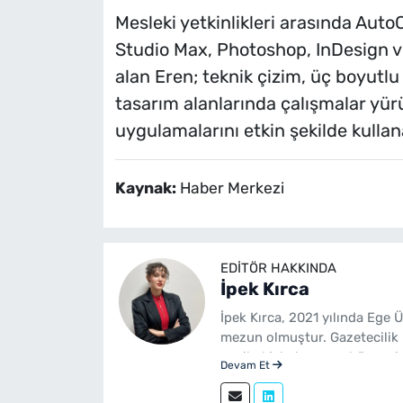
Mesleki yetkinlikleri arasında Aut
Studio Max, Photoshop, InDesign ve
alan Eren; teknik çizim, üç boyutl
tasarım alanlarında çalışmalar yür
uygulamalarını etkin şekilde kullan
Kaynak:
Haber Merkezi
EDITÖR HAKKINDA
İpek Kırca
İpek Kırca, 2021 yılında Ege 
mezun olmuştur. Gazetecilik 
yenibakishaber.com bünyesin
Devam Et