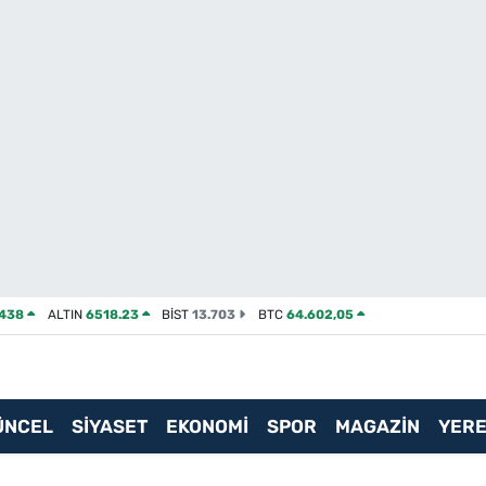
2438
ALTIN
6518.23
BİST
13.703
BTC
64.602,05
ÜNCEL
SİYASET
EKONOMİ
SPOR
MAGAZİN
YERE