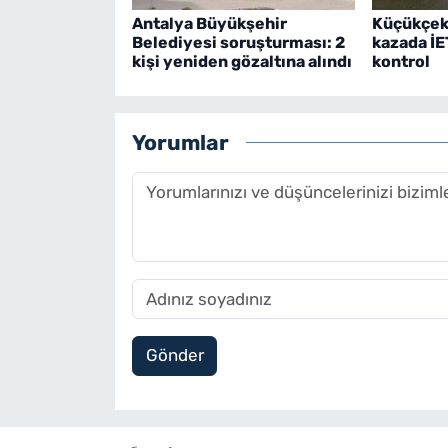
Antalya Büyükşehir
Küçükçek
Belediyesi soruşturması: 2
kazada İE
kişi yeniden gözaltına alındı
kontrol
Yorumlar
Gönder