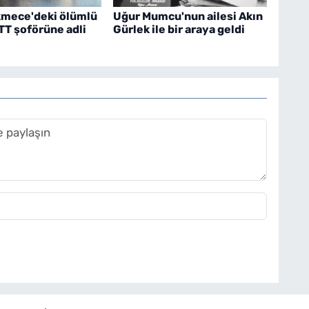
mece'deki ölümlü
Uğur Mumcu'nun ailesi Akın
TT şoförüne adli
Gürlek ile bir araya geldi