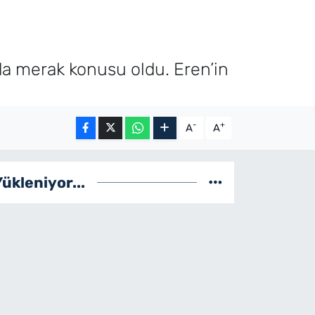
a merak konusu oldu. Eren’in
-
+
A
A
Yükleniyor...