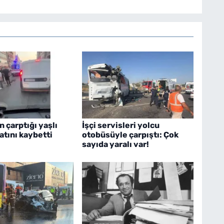
çarptığı yaşlı
İşçi servisleri yolcu
tını kaybetti
otobüsüyle çarpıştı: Çok
sayıda yaralı var!