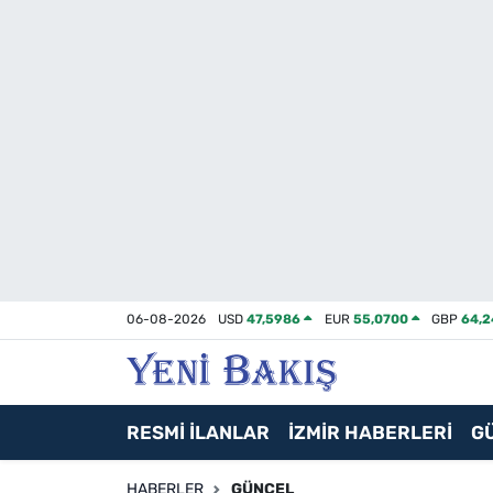
İzmir
Güncel
Ekonomi
Siyaset
Asayiş / Polis-Adliye
06-08-2026
USD
47,5986
EUR
55,0700
GBP
64,
Spor
Magazin
RESMİ İLANLAR
İZMİR HABERLERİ
G
Foto Galeri
HABERLER
GÜNCEL