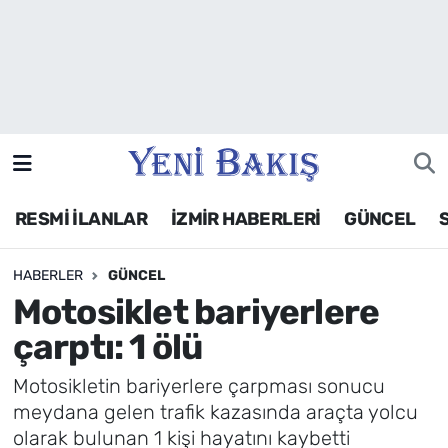
İzmir
Güncel
Ekonomi
RESMİ İLANLAR
İZMİR HABERLERİ
GÜNCEL
Siyaset
HABERLER
GÜNCEL
Asayiş / Polis-Adliye
Motosiklet bariyerlere
Spor
çarptı: 1 ölü
Magazin
Motosikletin bariyerlere çarpması sonucu
meydana gelen trafik kazasında araçta yolcu
Foto Galeri
olarak bulunan 1 kişi hayatını kaybetti