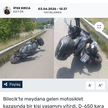
Künye
İPEK KIRCA
03.06.2026 - 12:37
EDITÖR
YAYINLANMA
İletişim
Paylaş
-
+
A
A
Bilecik'te meydana gelen motosiklet
kazasında bir kişi yaşamını yitirdi. D-650 kara