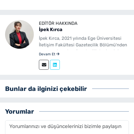
EDITÖR HAKKINDA
İpek Kırca
İpek Kırca, 2021 yılında Ege Üniversitesi
İletişim Fakültesi Gazetecilik Bölümü'nden
mezun olmuştur. Gazetecilik kariyerini
Devam Et
sürdüren Kırca, 2023 yılından bu yana
yenibakishaber.com bünyesinde muhabir
ve editör olarak görev yapmaktadır.
Bunlar da ilginizi çekebilir
Yorumlar