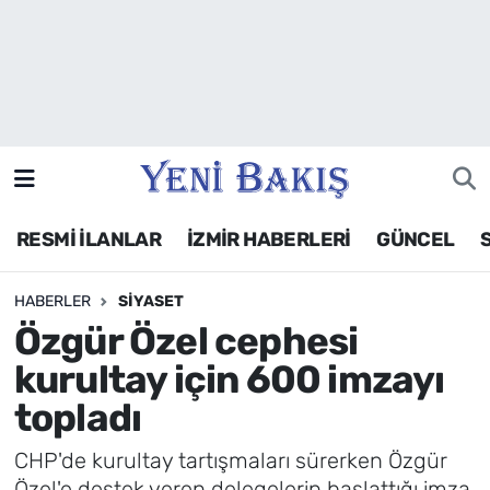
İzmir
Güncel
Ekonomi
RESMİ İLANLAR
İZMİR HABERLERİ
GÜNCEL
Siyaset
HABERLER
SIYASET
Asayiş / Polis-Adliye
Özgür Özel cephesi
Spor
kurultay için 600 imzayı
topladı
Magazin
CHP'de kurultay tartışmaları sürerken Özgür
Foto Galeri
Özel'e destek veren delegelerin başlattığı imza