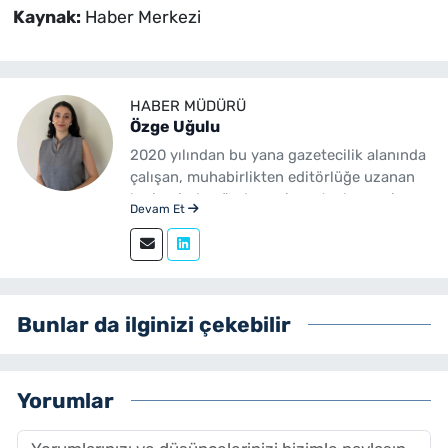
Kaynak:
Haber Merkezi
HABER MÜDÜRÜ
Özge Uğulu
2020 yılından bu yana gazetecilik alanında
çalışan, muhabirlikten editörlüğe uzanan
kariyerinde gündem, siyaset, ekonomi,
Devam Et
yerel yönetimler ve özel haberler başta
olmak üzere birçok alanda içerik üreten bir
gazetecidir. Ege Üniversitesi İletişim
Fakültesi Gazetecilik mezunudur.
yenibakishaber.com'da Haber Müdürü
Bunlar da ilginizi çekebilir
olarak çalışmalarını sürdürmektedir.
Yorumlar