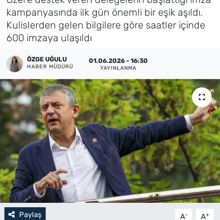
kampanyasında ilk gün önemli bir eşik aşıldı.
Künye
Kulislerden gelen bilgilere göre saatler içinde
600 imzaya ulaşıldı
İletişim
ÖZGE UĞULU
01.06.2026 - 16:30
HABER MÜDÜRÜ
YAYINLANMA
Paylaş
-
+
A
A