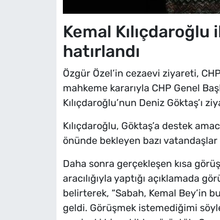
Kemal Kılıçdaroğlu 
hatırlandı
Özgür Özel’in cezaevi ziyareti, CH
mahkeme kararıyla CHP Genel Başka
Kılıçdaroğlu’nun Deniz Göktaş’ı zi
Kılıçdaroğlu, Göktaş’a destek amacı
önünde bekleyen bazı vatandaşlar t
Daha sonra gerçekleşen kısa görüş
aracılığıyla yaptığı açıklamada gö
belirterek, “Sabah, Kemal Bey’in b
geldi. Görüşmek istemediğimi söy