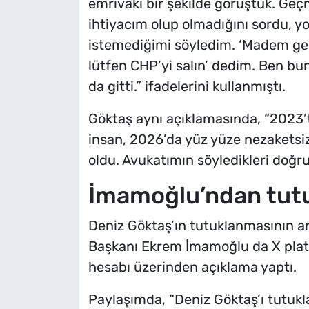
emrivaki bir şekilde görüştük. Geçm
ihtiyacım olup olmadığını sordu, y
istemediğimi söyledim. ‘Madem geld
lütfen CHP’yi salın’ dedim. Ben bun
da gitti.” ifadelerini kullanmıştı.
Göktaş aynı açıklamasında, “2023’
insan, 2026’da yüz yüze nezaketsiz
oldu. Avukatımın söyledikleri doğru
İmamoğlu’ndan tut
Deniz Göktaş’ın tutuklanmasının a
Başkanı Ekrem İmamoğlu da X plat
hesabı üzerinden açıklama yaptı.
Paylaşımda, “Deniz Göktaş’ı tutuk