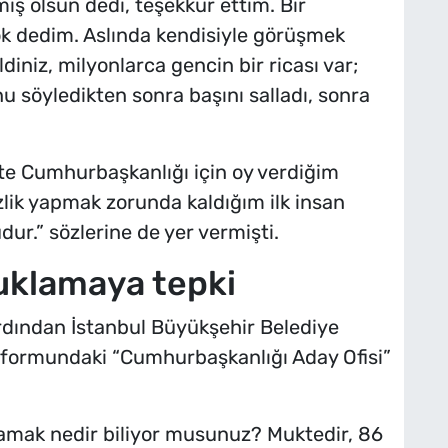
iş olsun dedi, teşekkür ettim. Bir
ok dedim. Aslında kendisiyle görüşmek
iniz, milyonlarca gencin bir ricası var;
u söyledikten sonra başını salladı, sonra
te Cumhurbaşkanlığı için oy verdiğim
lik yapmak zorunda kaldığım ilk insan
dur.” sözlerine de yer vermişti.
uklamaya tepki
rdından İstanbul Büyükşehir Belediye
formundaki “Cumhurbaşkanlığı Aday Ofisi”
lamak nedir biliyor musunuz? Muktedir, 86