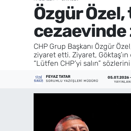
Özgür Özel, 
Künye
cezaevinde z
İletişim
CHP Grup Başkanı Özgür Özel,
ziyaret etti. Ziyaret, Göktaş’ı
“Lütfen CHP’yi salın” sözleri
FEYAZ TATAR
05.07.2026 -
SORUMLU YAZIIŞLERI MÜDÜRÜ
YAYINLA