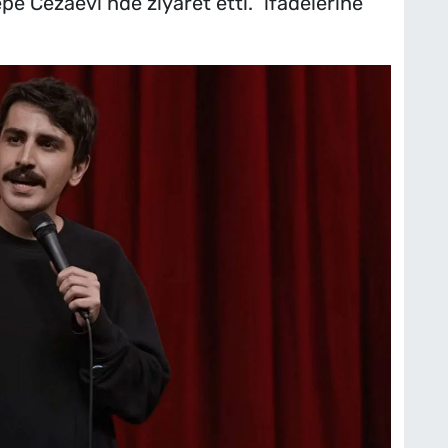
e Cezaevi’nde ziyaret etti.” ifadelerine