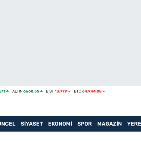
811
ALTIN
6660.55
BİST
13.779
BTC
64.944,08
ÜNCEL
SİYASET
EKONOMİ
SPOR
MAGAZİN
YERE