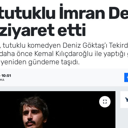
tutuklu İmran De
iyaret etti
 tutuklu komedyen Deniz Göktaş’ı Tekir
n daha önce Kemal Kılıçdaroğlu ile yaptığ
ni yeniden gündeme taşıdı.
 10:51
NMA