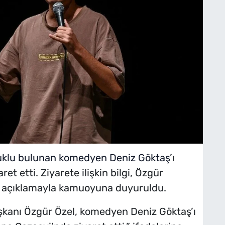
uklu bulunan komedyen Deniz Göktaş
’ı
t etti. Ziyarete ilişkin bilgi, Özgür
an açıklamayla kamuoyuna duyuruldu.
şkanı Özgür Özel, komedyen Deniz Göktaş’ı