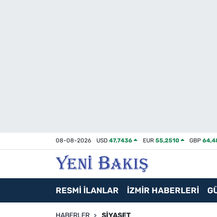
İzmir
Güncel
Ekonomi
Siyaset
Asayiş / Polis-Adliye
08-08-2026
USD
47,7436
EUR
55,2510
GBP
64,4
Spor
Magazin
RESMİ İLANLAR
İZMİR HABERLERİ
G
Foto Galeri
HABERLER
SIYASET