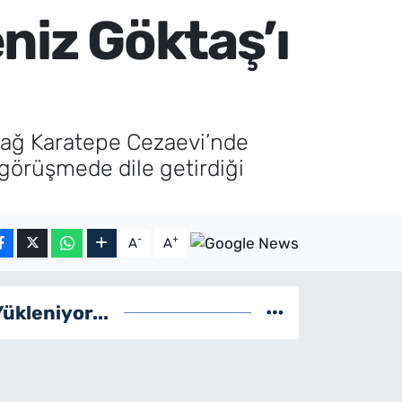
niz Göktaş’ı
dağ Karatepe Cezaevi’nde
ı görüşmede dile getirdiği
-
+
A
A
Yükleniyor...