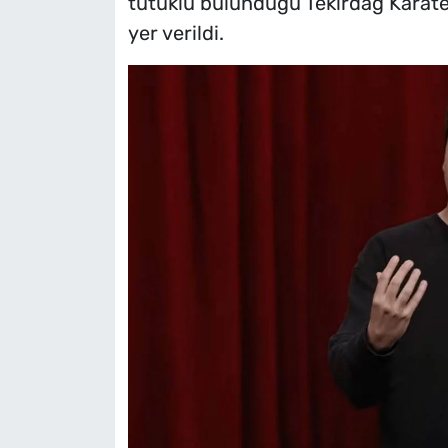
tutuklu bulunduğu Tekirdağ Karatep
yer verildi.