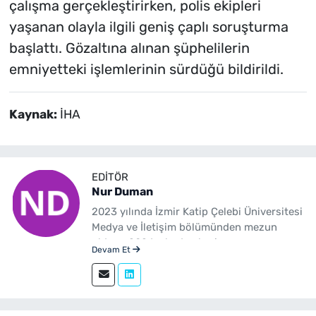
çalışma gerçekleştirirken, polis ekipleri
yaşanan olayla ilgili geniş çaplı soruşturma
başlattı. Gözaltına alınan şüphelilerin
emniyetteki işlemlerinin sürdüğü bildirildi.
Kaynak:
İHA
EDITÖR
Nur Duman
2023 yılında İzmir Katip Çelebi Üniversitesi
Medya ve İletişim bölümünden mezun
oldum. 2024 yılından beri
Devam Et
yenibakishaber.com'da haber editörü
olarak çalışmaktayım.