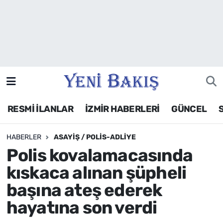
İzmir
Güncel
Ekonomi
RESMİ İLANLAR
İZMİR HABERLERİ
GÜNCEL
Siyaset
HABERLER
ASAYIŞ / POLIS-ADLIYE
Asayiş / Polis-Adliye
Polis kovalamacasında
Spor
kıskaca alınan şüpheli
başına ateş ederek
Magazin
hayatına son verdi
Foto Galeri