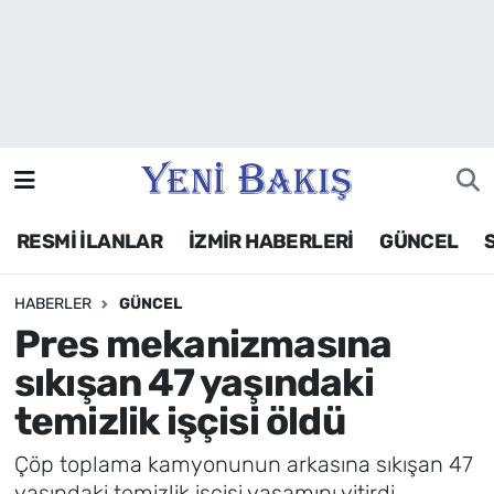
İzmir
Güncel
Ekonomi
RESMİ İLANLAR
İZMİR HABERLERİ
GÜNCEL
Siyaset
HABERLER
GÜNCEL
Asayiş / Polis-Adliye
Pres mekanizmasına
Spor
sıkışan 47 yaşındaki
temizlik işçisi öldü
Magazin
Çöp toplama kamyonunun arkasına sıkışan 47
Foto Galeri
yaşındaki temizlik işçisi yaşamını yitirdi