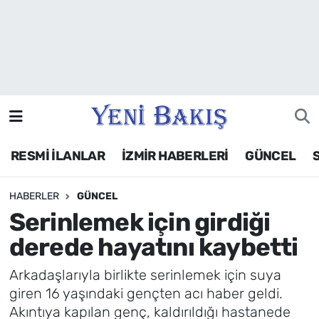
İzmir
Güncel
Ekonomi
RESMİ İLANLAR
İZMİR HABERLERİ
GÜNCEL
Siyaset
HABERLER
GÜNCEL
Asayiş / Polis-Adliye
Serinlemek için girdiği
Spor
derede hayatını kaybetti
Magazin
Arkadaşlarıyla birlikte serinlemek için suya
giren 16 yaşındaki gençten acı haber geldi.
Foto Galeri
Akıntıya kapılan genç, kaldırıldığı hastanede