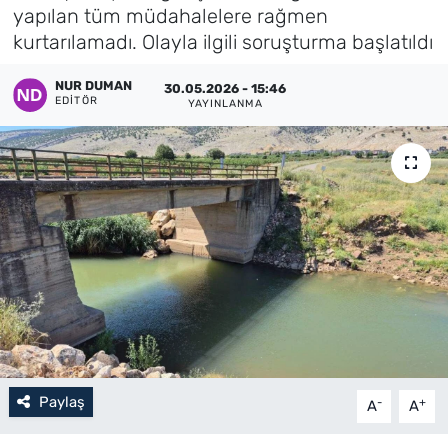
yapılan tüm müdahalelere rağmen
Künye
kurtarılamadı. Olayla ilgili soruşturma başlatıldı
İletişim
NUR DUMAN
30.05.2026 - 15:46
EDITÖR
YAYINLANMA
Paylaş
-
+
A
A