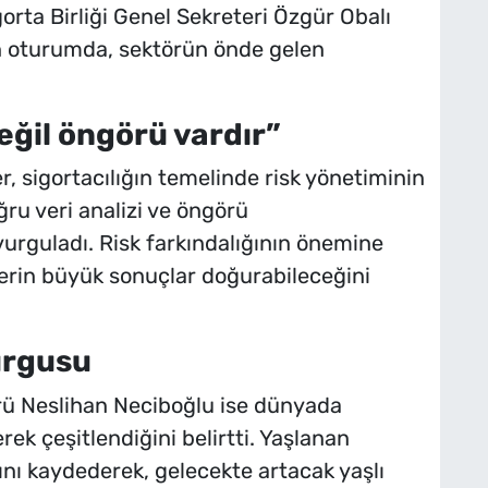
igorta Birliği Genel Sekreteri Özgür Obalı
n oturumda, sektörün önde gelen
eğil öngörü vardır”
, sigortacılığın temelinde risk yönetiminin
ğru veri analizi ve öngörü
vurguladı. Risk farkındalığının önemine
lerin büyük sonuçlar doğurabileceğini
urgusu
rü Neslihan Neciboğlu ise dünyada
erek çeşitlendiğini belirtti. Yaşlanan
nı kaydederek, gelecekte artacak yaşlı