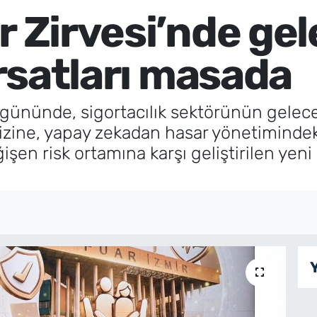
r Zirvesi’nde ge
fırsatları masada
i gününde, sigortacılık sektörünün geleceğ
m krizine, yapay zekadan hasar yönetimind
işen risk ortamına karşı geliştirilen yeni 