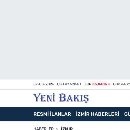
İzmir
Güncel
Ekonomi
Siyaset
Asayiş / Polis-Adliye
07-08-2026
USD
47,6704
EUR
55,0406
GBP
64,2
Spor
Magazin
RESMİ İLANLAR
İZMİR HABERLERİ
G
Foto Galeri
HABERLER
İZMIR