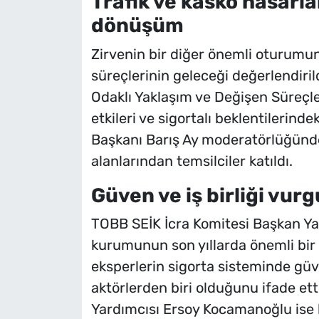
Trafik ve kasko hasarla
dönüşüm
Zirvenin bir diğer önemli oturumund
süreçlerinin geleceği değerlendiril
Odaklı Yaklaşım ve Değişen Süreçler
etkileri ve sigortalı beklentilerind
Başkanı Barış Ay moderatörlüğünde 
alanlarından temsilciler katıldı.
Güven ve iş birliği vur
TOBB SEİK İcra Komitesi Başkan Yar
kurumunun son yıllarda önemli bir
eksperlerin sigorta sisteminde g
aktörlerden biri olduğunu ifade et
Yardımcısı Ersoy Kocamanoğlu ise h