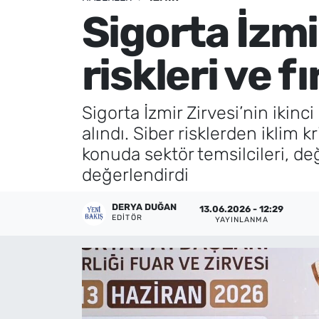
Sigorta İzmi
Künye
riskleri ve 
İletişim
Sigorta İzmir Zirvesi’nin ikinc
alındı. Siber risklerden ikli
konuda sektör temsilcileri, değ
değerlendirdi
DERYA DUĞAN
13.06.2026 - 12:29
EDITÖR
YAYINLANMA