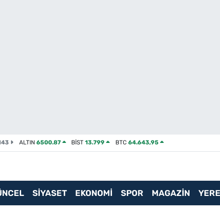
143
ALTIN
6500.87
BİST
13.799
BTC
64.643,95
ÜNCEL
SİYASET
EKONOMİ
SPOR
MAGAZİN
YERE