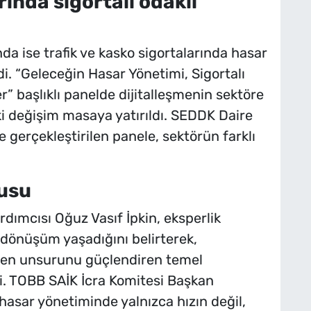
rında sigortalı odaklı
a ise trafik ve kasko sigortalarında hasar
di. “Geleceğin Hasar Yönetimi, Sigortalı
” başlıklı panelde dijitalleşmenin sektöre
eki değişim masaya yatırıldı. SEDDK Daire
gerçekleştirilen panele, sektörün farklı
gusu
dımcısı Oğuz Vasıf İpkin, eksperlik
 dönüşüm yaşadığını belirterek,
üven unsurunu güçlendiren temel
ti. TOBB SAİK İcra Komitesi Başkan
asar yönetiminde yalnızca hızın değil,