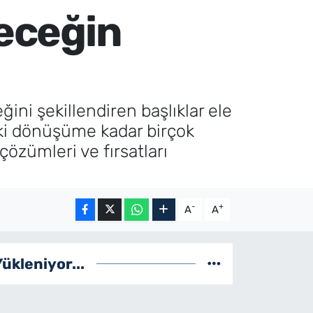
leceğin
ini şekillendiren başlıklar ele
eki dönüşüme kadar birçok
çözümleri ve fırsatları
-
+
A
A
Yükleniyor...