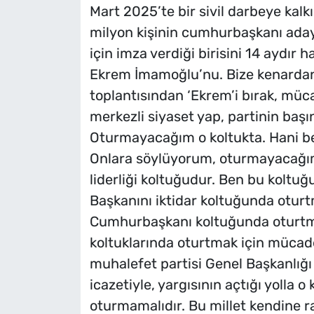
Mart 2025’te bir sivil darbeye kalk
milyon kişinin cumhurbaşkanı adayı
için imza verdiği birisini 14 aydır
Ekrem İmamoğlu’nu. Bize kenardan,
toplantısından ‘Ekrem’i bırak, müc
merkezli siyaset yap, partinin başı
Oturmayacağım o koltukta. Hani ben
Onlara söylüyorum, oturmayacağım
liderliği koltuğudur. Ben bu koltu
Başkanını iktidar koltuğunda otur
Cumhurbaşkanı koltuğunda oturtmak
koltuklarında oturtmak için müca
muhalefet partisi Genel Başkanlığ
icazetiyle, yargısının açtığı yoll
oturmamalıdır. Bu millet kendine 