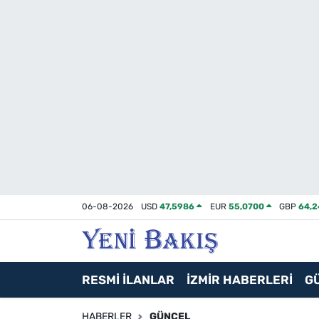
İzmir
Güncel
Ekonomi
Siyaset
Asayiş / Polis-Adliye
06-08-2026
USD
47,5986
EUR
55,0700
GBP
64,
Spor
Magazin
RESMİ İLANLAR
İZMİR HABERLERİ
G
Foto Galeri
HABERLER
GÜNCEL