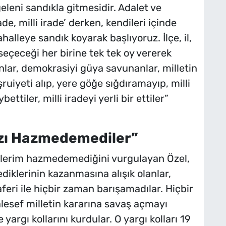
eleni sandıkla gitmesidir. Adalet ve
rade, milli irade’ derken, kendileri içinde
halleye sandık koyarak başlıyoruz. İlçe, il,
seçeceği her birine tek tek oy vererek
nlar, demokrasiyi güya savunanlar, milletin
uiyeti alıp, yere göğe sığdıramayıp, milli
ettiler, milli iradeyi yerli bir ettiler”
zı Hazmedemediler”
elerim hazmedemediğini vurgulayan Özel,
iklerinin kazanmasına alışık olanlar,
eri ile hiçbir zaman barışamadılar. Hiçbir
sef milletin kararına savaş açmayı
yargı kollarını kurdular. O yargı kolları 19