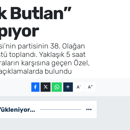
k Butlan”
pıyor
’nin partisinin 38. Olağan
ü toplandı. Yaklaşık 5 saat
aların karşısına geçen Özel,
 açıklamalarda bulundu
-
+
A
A
Yükleniyor...