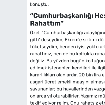
konuştu.
“Cumhurbaşkanlığı He
Rahattım”
Özel, “Cumhurbaşkanlığı adaylığın
gitti’ deseydim, Ekrem’e sırtımı d
tüketseydim, benden iyisi yoktu ar
rahattınız, ben de bu koltukta rah
değiliz. Bu yüzden bugün koltuğu
edilmek istenenler, kendileri ile ilgili
kararlılıkları olanlardır. 20 bin li
asgari ücret emekli maaşını almasın
savunanlar; bu hayallerinden vazge
onlarca yıl oturabilirler. Yaşımız 
teklif ediyor rejim. Onu rahatsız 