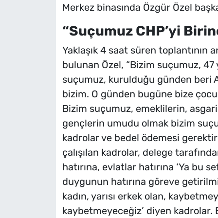
Merkez binasında Özgür Özel başka
“Suçumuz CHP’yi Birin
Yaklaşık 4 saat süren toplantının
bulunan Özel, “Bizim suçumuz, 47 yı
suçumuz, kurulduğu günden beri A
bizim. O günden bugüne bize çocuk
Bizim suçumuz, emeklilerin, asgari ü
gençlerin umudu olmak bizim suçu
kadrolar ve bedel ödemesi gerektir
çalışılan kadrolar, delege tarafında
hatırına, evlatlar hatırına ‘Ya bu s
duygunun hatırına göreve getirilmiş
kadın, yarısı erkek olan, kaybetme
kaybetmeyeceğiz’ diyen kadrolar.