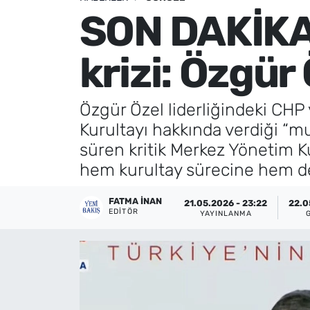
SON DAKİKA 
Künye
krizi: Özgür
İletişim
Özgür Özel liderliğindeki CHP
Kurultayı hakkında verdiği “mu
süren kritik Merkez Yönetim K
hem kurultay sürecine hem de
FATMA İNAN
21.05.2026 - 23:22
22.0
EDITÖR
YAYINLANMA