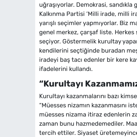
uğraşıyorlar. Demokrasi, sandıkla g
Kalkınma Partisi ‘Milli irade, milli i
yarışlı seçimler yapmıyorlar. Biz ma
genel merkez, çarşaf liste. Herkes 
seçiyor. Göstermelik kurultay yapa
kendilerini seçtiğinde buradan meşr
iradeyi baş tacı edenler bir kere kayb
ifadelerini kullandı.
“Kurultayı Kazanmamı
Kurultayı kazanmalarını bazı kims
“Müesses nizamın kazanmasını isted
müesses nizama itiraz edenlerin zaf
zaman bunu hazmedemediler. Maale
tercih ettiler. Siyaset üretemeyince 