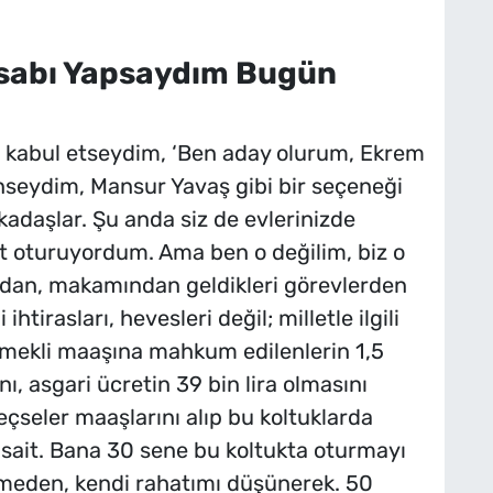
sabı Yapsaydım Bugün
ı kabul etseydim, ‘Ben aday olurum, Ekrem
önseydim, Mansur Yavaş gibi bir seçeneği
kadaşlar. Şu anda siz de evlerinizde
at oturuyordum. Ama ben o değilim, biz o
ndan, makamından geldikleri görevlerden
 ihtirasları, hevesleri değil; milletle ilgili
ra emekli maaşına mahkum edilenlerin 1,5
ı, asgari ücretin 39 bin lira olmasını
çseler maaşlarını alıp bu koltuklarda
müsait. Bana 30 sene bu koltukta oturmayı
etmeden, kendi rahatımı düşünerek. 50