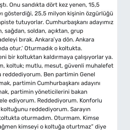
ıştı. Onu sandıkta dört kez yenen, 15,5
 gösterdiği, 25,5 milyon kişinin özgürlüğü
 hapiste tutuyorlar. Cumhurbaşkanı adayımız
 sağdan, soldan, açıktan, grup
adeleyi bırak. Ankara’ya dön. Ankara
nda otur.’ Oturmadık o koltukta.
i bir koltuktan kaldırmaya çalışıyorlar ya.
, koltuk; mutlu, mesut, güvenli muhalefet
ğu reddediyorum. Ben partimin Genel
tmak, partimin Cumhurbaşkanı adayını
, partimin yöneticilerini bakan
dele ediyorum. Reddediyorum. Konforlu
ı koltuğunu reddediyorum. Sarayın
a o koltukta oturmadım. Oturmam. Kimse
rağmen kimseyi o koltuğa oturtmaz” diye