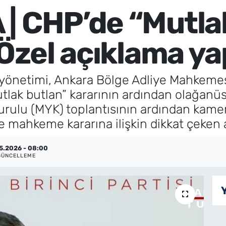
| CHP’de “Mutla
 Özel açıklama ya
 yönetimi, Ankara Bölge Adliye Mahkemesi
tlak butlan” kararının ardından olağanüst
urulu (MYK) toplantısının ardından kamer
 mahkeme kararına ilişkin dikkat çeken
5.2026 - 08:00
GÜNCELLEME