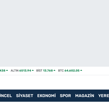
2438
ALTIN
6513.94
BİST
13.768
BTC
64.602,05
ÜNCEL
SİYASET
EKONOMİ
SPOR
MAGAZİN
YERE