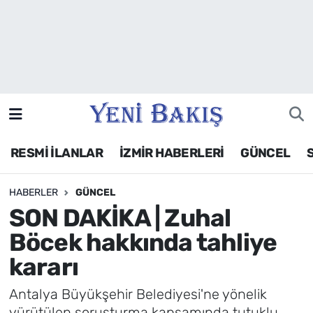
İzmir
Güncel
Ekonomi
RESMİ İLANLAR
İZMİR HABERLERİ
GÜNCEL
Siyaset
HABERLER
GÜNCEL
Asayiş / Polis-Adliye
SON DAKİKA | Zuhal
Spor
Böcek hakkında tahliye
kararı
Magazin
Antalya Büyükşehir Belediyesi'ne yönelik
Foto Galeri
yürütülen soruşturma kapsamında tutuklu