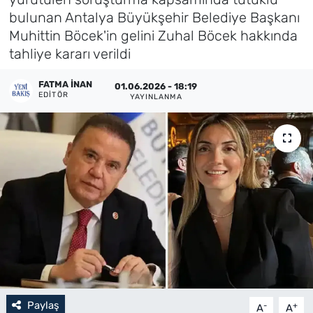
bulunan Antalya Büyükşehir Belediye Başkanı
Künye
Muhittin Böcek'in gelini Zuhal Böcek hakkında
tahliye kararı verildi
İletişim
FATMA İNAN
01.06.2026 - 18:19
EDITÖR
YAYINLANMA
Paylaş
-
+
A
A